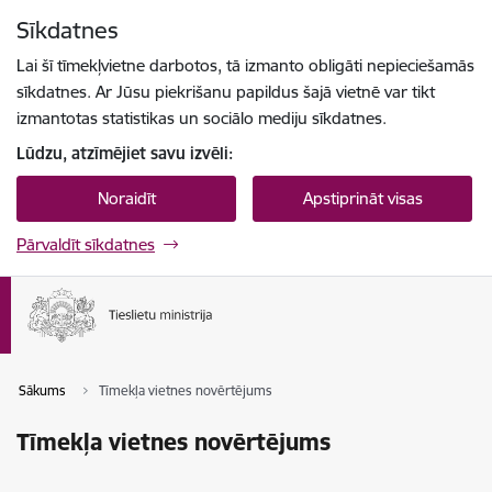
Pāriet uz lapas saturu
Sīkdatnes
Spied
lai meklētu
Enter
Lai šī tīmekļvietne darbotos, tā izmanto obligāti nepieciešamās
sīkdatnes. Ar Jūsu piekrišanu papildus šajā vietnē var tikt
izmantotas statistikas un sociālo mediju sīkdatnes.
Lūdzu, atzīmējiet savu izvēli:
Noraidīt
Apstiprināt visas
Pārvaldīt sīkdatnes
Sākums
Tīmekļa vietnes novērtējums
Tīmekļa vietnes novērtējums