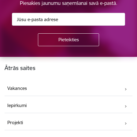
Piesakies jaunumu saņemšanai savā e-pastā.
Kājene
Ātrās saites
Vakances
Iepirkumi
Projekti