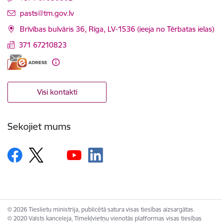
E-pasts:
pasts@tm.gov.lv
Brīvības bulvāris 36, Rīga, LV-1536 (ieeja no Tērbatas ielas)
371 67210823
Visi kontakti
Sekojiet mums
© 2026 Tieslietu ministrija, publicētā satura visas tiesības aizsargātas.
© 2020 Valsts kanceleja, Tīmekļvietņu vienotās platformas visas tiesības