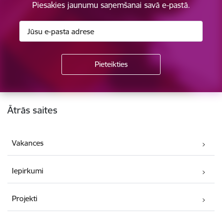
Piesakies jaunumu saņemšanai savā e-pastā.
Kājene
Ātrās saites
Vakances
Iepirkumi
Projekti