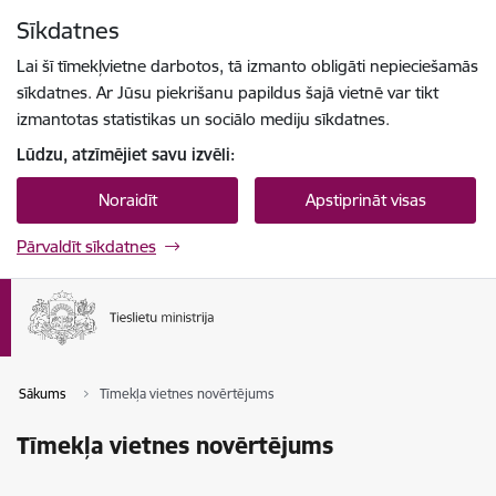
Pāriet uz lapas saturu
Sīkdatnes
Spied
lai meklētu
Enter
Lai šī tīmekļvietne darbotos, tā izmanto obligāti nepieciešamās
sīkdatnes. Ar Jūsu piekrišanu papildus šajā vietnē var tikt
izmantotas statistikas un sociālo mediju sīkdatnes.
Lūdzu, atzīmējiet savu izvēli:
Noraidīt
Apstiprināt visas
Pārvaldīt sīkdatnes
Sākums
Tīmekļa vietnes novērtējums
Tīmekļa vietnes novērtējums