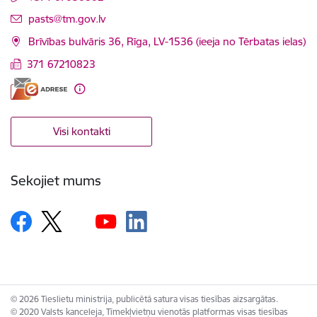
E-pasts:
pasts@tm.gov.lv
Brīvības bulvāris 36, Rīga, LV-1536 (ieeja no Tērbatas ielas)
371 67210823
Visi kontakti
Sekojiet mums
© 2026 Tieslietu ministrija, publicētā satura visas tiesības aizsargātas.
© 2020 Valsts kanceleja, Tīmekļvietņu vienotās platformas visas tiesības