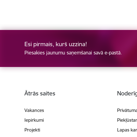
Esi pirmais, kurš uzzina!
Piesakies jaunumu saņemšanai savā e-pastā.
Kājene
Ātrās saites
Noderīg
Vakances
Privātuma
Iepirkumi
Piekļūsta
Projekti
Lapas kar