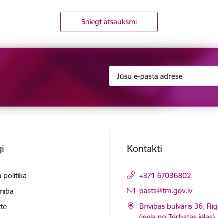
Sniegt atsauksmi
i
Kontakti
 politika
+371 67036802
E-pasts:
pasts@tm.gov.lv
mība
Brīvības bulvāris 36, Rī
te
(ieeja no Tērbatas ielas)