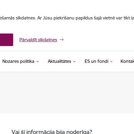
iešamās sīkdatnes. Ar Jūsu piekrišanu papildus šajā vietnē var tikt i
Pārvaldīt sīkdatnes
Nozares politika
Aktualitātes
ES un fondi
Kontak
Vai šī informācija bija noderīga?