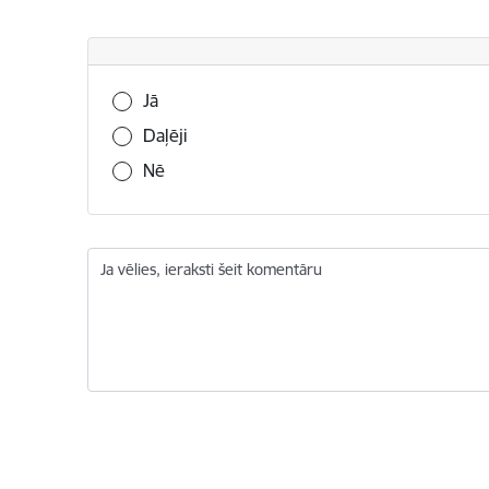
Vai šī informācija bija noderīga?
Jā
Daļēji
Nē
Ja vēlies, ieraksti šeit komentāru