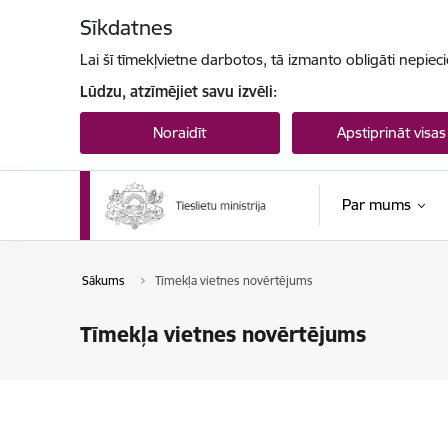
Pāriet uz lapas saturu
Sīkdatnes
Lai šī tīmekļvietne darbotos, tā izmanto obligāti nepiec
Lūdzu, atzīmējiet savu izvēli:
Noraidīt
Apstiprināt visas
Par mums
Sākums
Tīmekļa vietnes novērtējums
Tīmekļa vietnes novērtējums