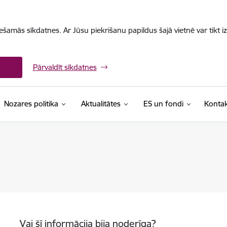
iešamās sīkdatnes. Ar Jūsu piekrišanu papildus šajā vietnē var tikt i
Pārvaldīt sīkdatnes
Nozares politika
Aktualitātes
ES un fondi
Kontak
Vai šī informācija bija noderīga?