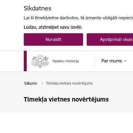
Pāriet uz lapas saturu
Sīkdatnes
Lai šī tīmekļvietne darbotos, tā izmanto obligāti nepiec
Lūdzu, atzīmējiet savu izvēli:
Noraidīt
Apstiprināt visas
Par mums
Sākums
Tīmekļa vietnes novērtējums
Tīmekļa vietnes novērtējums