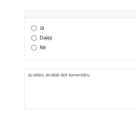
Vai šī informācija bija noderīga?
Jā
Daļēji
Nē
Ja vēlies, ieraksti šeit komentāru