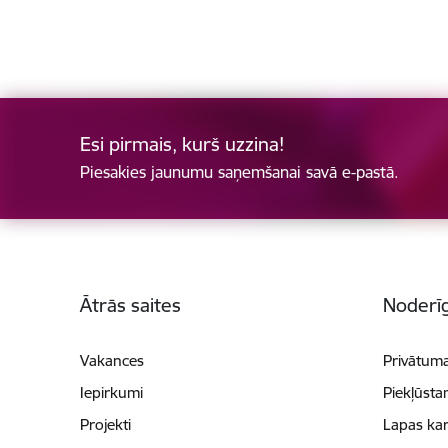
Esi pirmais, kurš uzzina!
Piesakies jaunumu saņemšanai savā e-pastā.
Kājene
Ātrās saites
Noderīg
Vakances
Privātuma
Iepirkumi
Piekļūsta
Projekti
Lapas kar