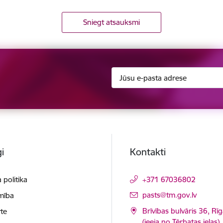
Sniegt atsauksmi
i
Kontakti
 politika
+371 67036802
E-pasts:
pasts@tm.gov.lv
mība
Brīvības bulvāris 36, Rī
te
(ieeja no Tērbatas ielas)