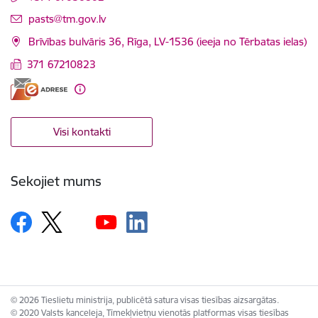
E-pasts:
pasts@tm.gov.lv
Brīvības bulvāris 36, Rīga, LV-1536 (ieeja no Tērbatas ielas)
371 67210823
Visi kontakti
Sekojiet mums
© 2026 Tieslietu ministrija, publicētā satura visas tiesības aizsargātas.
© 2020 Valsts kanceleja, Tīmekļvietņu vienotās platformas visas tiesības