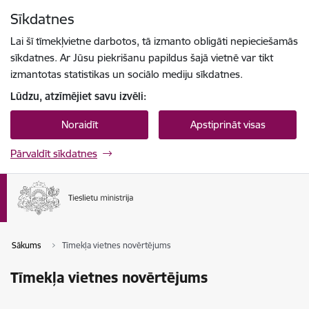
Pāriet uz lapas saturu
Sīkdatnes
Spied
lai meklētu
Enter
Lai šī tīmekļvietne darbotos, tā izmanto obligāti nepieciešamās
sīkdatnes. Ar Jūsu piekrišanu papildus šajā vietnē var tikt
izmantotas statistikas un sociālo mediju sīkdatnes.
Lūdzu, atzīmējiet savu izvēli:
Noraidīt
Apstiprināt visas
Pārvaldīt sīkdatnes
Sākums
Tīmekļa vietnes novērtējums
Tīmekļa vietnes novērtējums