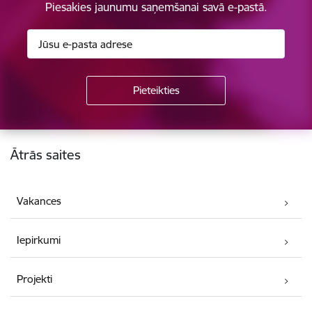
Piesakies jaunumu saņemšanai savā e-pastā.
Kājene
Ātrās saites
Vakances
Iepirkumi
Projekti