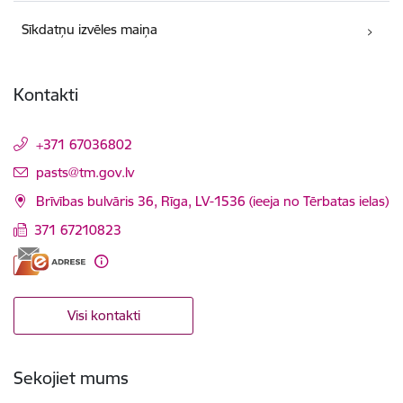
Sīkdatņu izvēles maiņa
Kontakti
+371 67036802
E-pasts:
pasts@tm.gov.lv
Brīvības bulvāris 36, Rīga, LV-1536 (ieeja no Tērbatas ielas)
371 67210823
Visi kontakti
Sekojiet mums