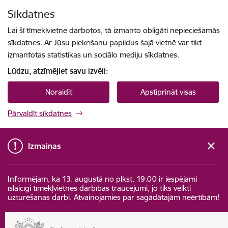
Pāriet uz lapas saturu
Sīkdatnes
Spied
lai meklētu
Enter
Lai šī tīmekļvietne darbotos, tā izmanto obligāti nepieciešamās
sīkdatnes. Ar Jūsu piekrišanu papildus šajā vietnē var tikt
izmantotas statistikas un sociālo mediju sīkdatnes.
Lūdzu, atzīmējiet savu izvēli:
Noraidīt
Apstiprināt visas
Pārvaldīt sīkdatnes
Izmaiņas
Informējam, ka 13. augustā no plkst. 19.00 ir iespējami
īslaicīgi tīmekļvietnes darbības traucējumi, jo tiks veikti
uzturēšanas darbi. Atvainojamies par sagādātajām neērtībām!