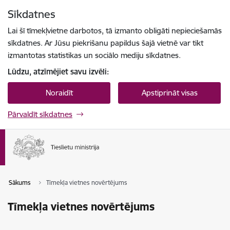
Pāriet uz lapas saturu
Sīkdatnes
Spied
lai meklētu
Enter
Lai šī tīmekļvietne darbotos, tā izmanto obligāti nepieciešamās
sīkdatnes. Ar Jūsu piekrišanu papildus šajā vietnē var tikt
izmantotas statistikas un sociālo mediju sīkdatnes.
Lūdzu, atzīmējiet savu izvēli:
Noraidīt
Apstiprināt visas
Pārvaldīt sīkdatnes
Sākums
Tīmekļa vietnes novērtējums
Tīmekļa vietnes novērtējums