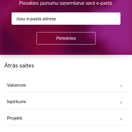
Piesakies jaunumu saņemšanai savā e-pastā.
Kājene
Ātrās saites
Vakances
Iepirkumi
Projekti