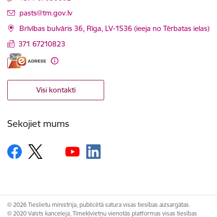
E-pasts:
pasts@tm.gov.lv
Brīvības bulvāris 36, Rīga, LV-1536 (ieeja no Tērbatas ielas)
371 67210823
Visi kontakti
Sekojiet mums
© 2026 Tieslietu ministrija, publicētā satura visas tiesības aizsargātas.
© 2020 Valsts kanceleja, Tīmekļvietņu vienotās platformas visas tiesības