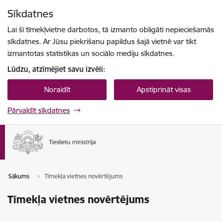
Pāriet uz lapas saturu
Sīkdatnes
Spied
lai meklētu
Enter
Lai šī tīmekļvietne darbotos, tā izmanto obligāti nepieciešamās
sīkdatnes. Ar Jūsu piekrišanu papildus šajā vietnē var tikt
izmantotas statistikas un sociālo mediju sīkdatnes.
Lūdzu, atzīmējiet savu izvēli:
Noraidīt
Apstiprināt visas
Pārvaldīt sīkdatnes
Sākums
Tīmekļa vietnes novērtējums
Tīmekļa vietnes novērtējums