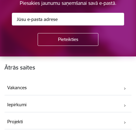
Piesakies jaunumu saņemšanai savā e-pastā.
Kājene
Ātrās saites
Vakances
Iepirkumi
Projekti