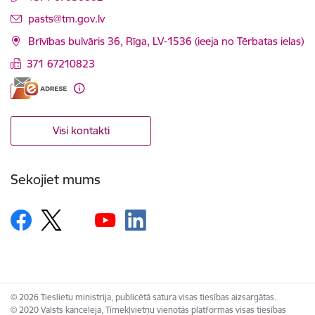
E-pasts:
pasts@tm.gov.lv
Brīvības bulvāris 36, Rīga, LV-1536 (ieeja no Tērbatas ielas)
371 67210823
Visi kontakti
Sekojiet mums
© 2026 Tieslietu ministrija, publicētā satura visas tiesības aizsargātas.
© 2020 Valsts kanceleja, Tīmekļvietņu vienotās platformas visas tiesības