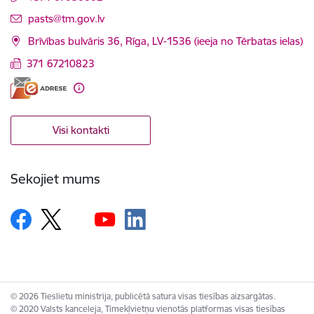
E-pasts:
pasts@tm.gov.lv
Brīvības bulvāris 36, Rīga, LV-1536 (ieeja no Tērbatas ielas)
371 67210823
Visi kontakti
Sekojiet mums
© 2026 Tieslietu ministrija, publicētā satura visas tiesības aizsargātas.
© 2020 Valsts kanceleja, Tīmekļvietņu vienotās platformas visas tiesības