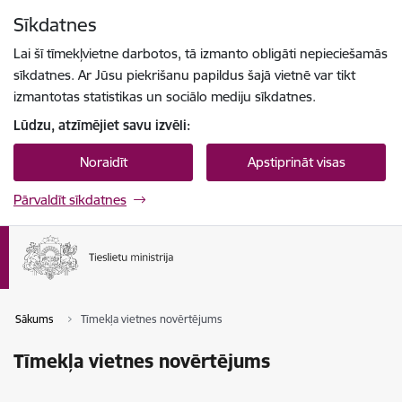
Pāriet uz lapas saturu
Sīkdatnes
Spied
lai meklētu
Enter
Lai šī tīmekļvietne darbotos, tā izmanto obligāti nepieciešamās
sīkdatnes. Ar Jūsu piekrišanu papildus šajā vietnē var tikt
izmantotas statistikas un sociālo mediju sīkdatnes.
Lūdzu, atzīmējiet savu izvēli:
Noraidīt
Apstiprināt visas
Pārvaldīt sīkdatnes
Sākums
Tīmekļa vietnes novērtējums
Tīmekļa vietnes novērtējums