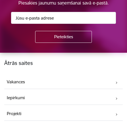
Piesakies jaunumu saņemšanai savā e-pastā.
Kājene
Ātrās saites
Vakances
Iepirkumi
Projekti