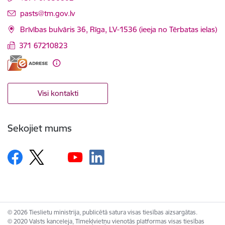
E-pasts:
pasts@tm.gov.lv
Brīvības bulvāris 36, Rīga, LV-1536 (ieeja no Tērbatas ielas)
371 67210823
Visi kontakti
Sekojiet mums
© 2026 Tieslietu ministrija, publicētā satura visas tiesības aizsargātas.
© 2020 Valsts kanceleja, Tīmekļvietņu vienotās platformas visas tiesības