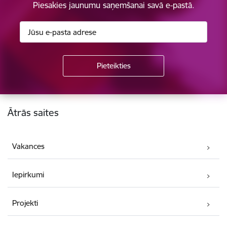
Piesakies jaunumu saņemšanai savā e-pastā.
Kājene
Ātrās saites
Vakances
Iepirkumi
Projekti