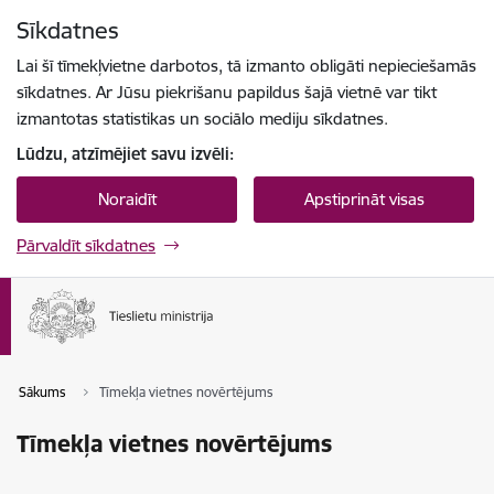
Pāriet uz lapas saturu
Sīkdatnes
Spied
lai meklētu
Enter
Lai šī tīmekļvietne darbotos, tā izmanto obligāti nepieciešamās
sīkdatnes. Ar Jūsu piekrišanu papildus šajā vietnē var tikt
izmantotas statistikas un sociālo mediju sīkdatnes.
Lūdzu, atzīmējiet savu izvēli:
Noraidīt
Apstiprināt visas
Pārvaldīt sīkdatnes
Sākums
Tīmekļa vietnes novērtējums
Tīmekļa vietnes novērtējums