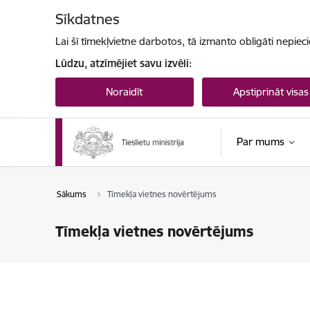
Pāriet uz lapas saturu
Sīkdatnes
Lai šī tīmekļvietne darbotos, tā izmanto obligāti nepiec
Lūdzu, atzīmējiet savu izvēli:
Noraidīt
Apstiprināt visas
Par mums
Sākums
Tīmekļa vietnes novērtējums
Tīmekļa vietnes novērtējums