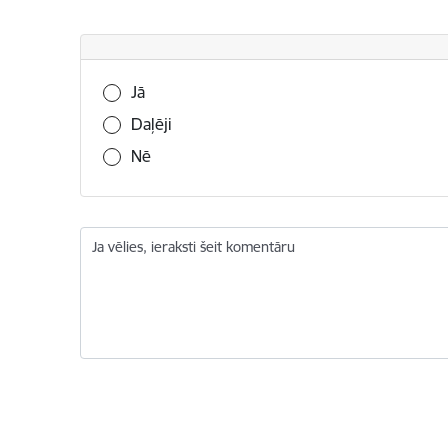
Vai šī informācija bija noderīga?
Jā
Daļēji
Nē
Ja vēlies, ieraksti šeit komentāru