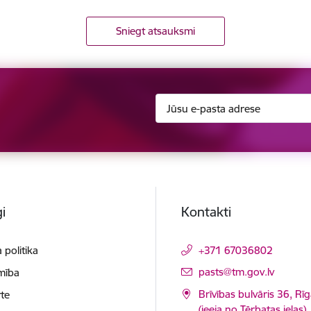
Sniegt atsauksmi
i
Kontakti
 politika
+371 67036802
E-pasts:
pasts@tm.gov.lv
mība
Brīvības bulvāris 36, Rī
te
(ieeja no Tērbatas ielas)