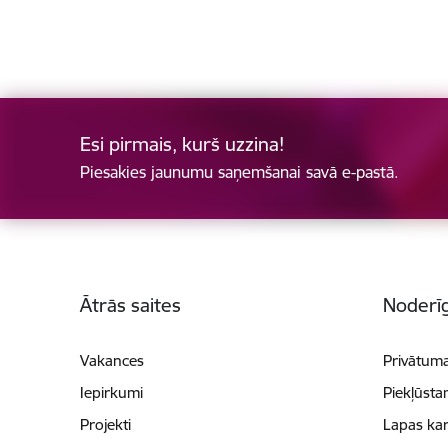
Esi pirmais, kurš uzzina!
Piesakies jaunumu saņemšanai savā e-pastā.
Kājene
Ātrās saites
Noderīg
Vakances
Privātuma
Iepirkumi
Piekļūsta
Projekti
Lapas kar