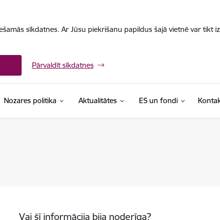
iešamās sīkdatnes. Ar Jūsu piekrišanu papildus šajā vietnē var tikt i
Pārvaldīt sīkdatnes
Nozares politika
Aktualitātes
ES un fondi
Kontak
Vai šī informācija bija noderīga?