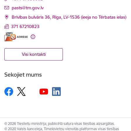
E-pasts:
pasts@tm.gov.lv
Brīvības bulvāris 36, Rīga, LV-1536 (ieeja no Tērbatas ielas)
371 67210823
Visi kontakti
Sekojiet mums
© 2026 Tieslietu ministrija, publicētā satura visas tiesības aizsargātas.
© 2020 Valsts kanceleja, Tīmekļvietņu vienotās platformas visas tiesības