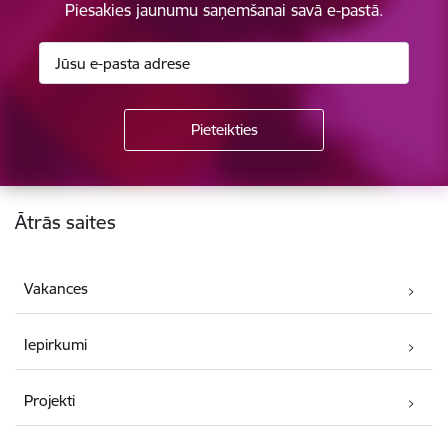
Piesakies jaunumu saņemšanai savā e-pastā.
Kājene
Ātrās saites
Vakances
Iepirkumi
Projekti