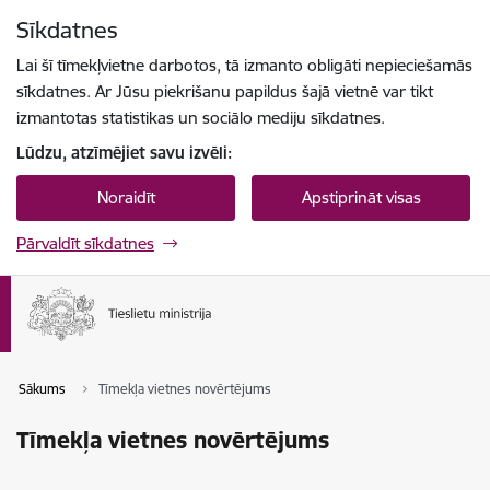
Pāriet uz lapas saturu
Sīkdatnes
Spied
lai meklētu
Enter
Lai šī tīmekļvietne darbotos, tā izmanto obligāti nepieciešamās
sīkdatnes. Ar Jūsu piekrišanu papildus šajā vietnē var tikt
izmantotas statistikas un sociālo mediju sīkdatnes.
Lūdzu, atzīmējiet savu izvēli:
Noraidīt
Apstiprināt visas
Pārvaldīt sīkdatnes
Sākums
Tīmekļa vietnes novērtējums
Tīmekļa vietnes novērtējums