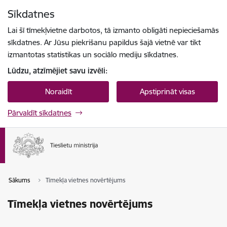
Pāriet uz lapas saturu
Sīkdatnes
Spied
lai meklētu
Enter
Lai šī tīmekļvietne darbotos, tā izmanto obligāti nepieciešamās
sīkdatnes. Ar Jūsu piekrišanu papildus šajā vietnē var tikt
izmantotas statistikas un sociālo mediju sīkdatnes.
Lūdzu, atzīmējiet savu izvēli:
Noraidīt
Apstiprināt visas
Pārvaldīt sīkdatnes
Sākums
Tīmekļa vietnes novērtējums
Tīmekļa vietnes novērtējums