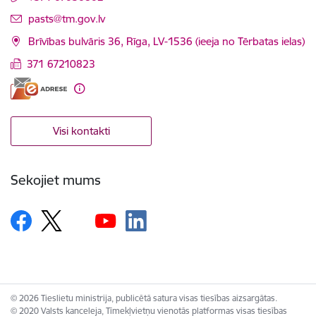
E-pasts:
pasts@tm.gov.lv
Brīvības bulvāris 36, Rīga, LV-1536 (ieeja no Tērbatas ielas)
371 67210823
Visi kontakti
Sekojiet mums
© 2026 Tieslietu ministrija, publicētā satura visas tiesības aizsargātas.
© 2020 Valsts kanceleja, Tīmekļvietņu vienotās platformas visas tiesības