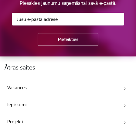
Piesakies jaunumu saņemšanai savā e-pastā.
Kājene
Ātrās saites
Vakances
Iepirkumi
Projekti