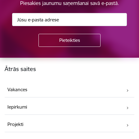
Piesakies jaunumu saņemšanai savā e-pastā.
Kājene
Ātrās saites
Vakances
Iepirkumi
Projekti