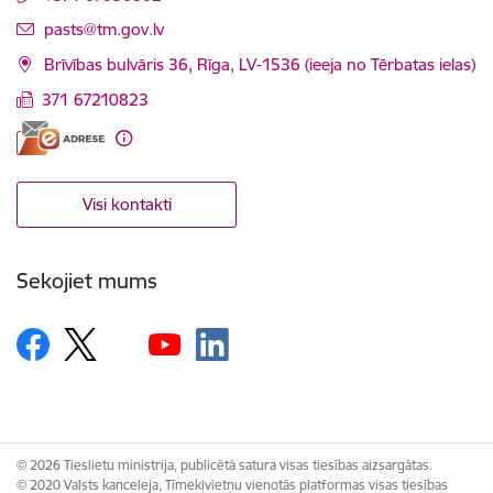
E-pasts:
pasts@tm.gov.lv
Brīvības bulvāris 36, Rīga, LV-1536 (ieeja no Tērbatas ielas)
371 67210823
Visi kontakti
Sekojiet mums
© 2026 Tieslietu ministrija, publicētā satura visas tiesības aizsargātas.
© 2020 Valsts kanceleja, Tīmekļvietņu vienotās platformas visas tiesības