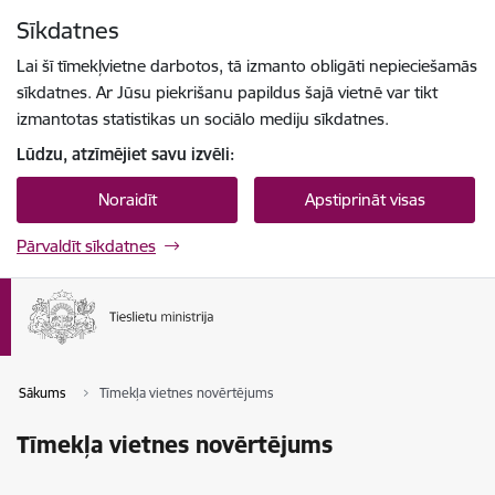
Pāriet uz lapas saturu
Sīkdatnes
Spied
lai meklētu
Enter
Lai šī tīmekļvietne darbotos, tā izmanto obligāti nepieciešamās
sīkdatnes. Ar Jūsu piekrišanu papildus šajā vietnē var tikt
izmantotas statistikas un sociālo mediju sīkdatnes.
Lūdzu, atzīmējiet savu izvēli:
Noraidīt
Apstiprināt visas
Pārvaldīt sīkdatnes
Sākums
Tīmekļa vietnes novērtējums
Tīmekļa vietnes novērtējums