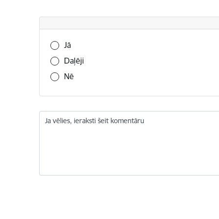
Vai šī informācija bija noderīga?
Jā
Daļēji
Nē
Ja vēlies, ieraksti šeit komentāru