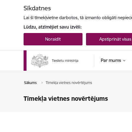
Pāriet uz lapas saturu
Sīkdatnes
Lai šī tīmekļvietne darbotos, tā izmanto obligāti nepiec
Lūdzu, atzīmējiet savu izvēli:
Noraidīt
Apstiprināt visas
Par mums
Sākums
Tīmekļa vietnes novērtējums
Tīmekļa vietnes novērtējums