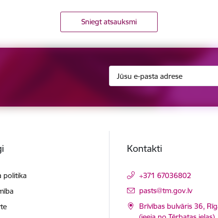
Sniegt atsauksmi
i
Kontakti
 politika
+371 67036802
E-pasts:
pasts@tm.gov.lv
mība
Brīvības bulvāris 36, Rī
te
(ieeja no Tērbatas ielas)