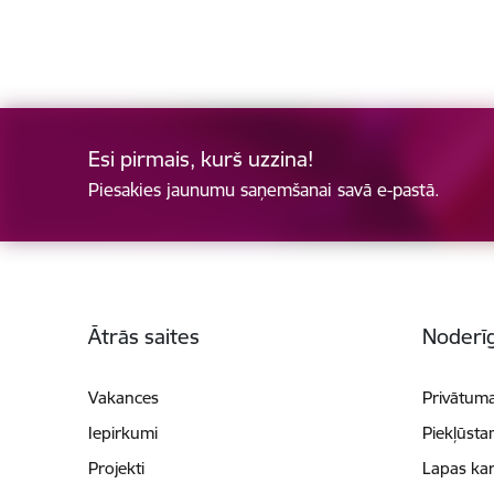
Esi pirmais, kurš uzzina!
Piesakies jaunumu saņemšanai savā e-pastā.
Kājene
Ātrās saites
Noderīg
Vakances
Privātuma
Iepirkumi
Piekļūsta
Projekti
Lapas kar