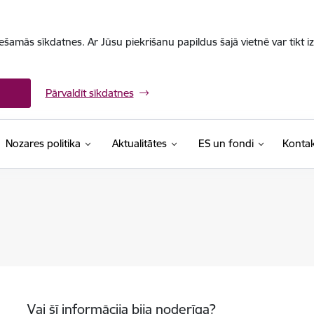
iešamās sīkdatnes. Ar Jūsu piekrišanu papildus šajā vietnē var tikt i
Pārvaldīt sīkdatnes
Nozares politika
Aktualitātes
ES un fondi
Kontak
Vai šī informācija bija noderīga?