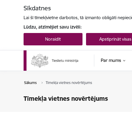
Pāriet uz lapas saturu
Sīkdatnes
Lai šī tīmekļvietne darbotos, tā izmanto obligāti nepiec
Lūdzu, atzīmējiet savu izvēli:
Noraidīt
Apstiprināt visas
Par mums
Sākums
Tīmekļa vietnes novērtējums
Tīmekļa vietnes novērtējums