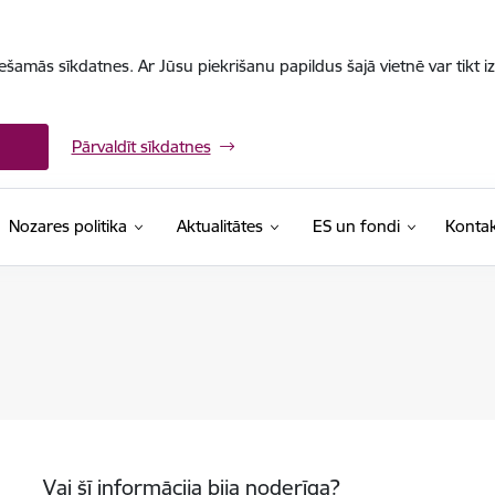
iešamās sīkdatnes. Ar Jūsu piekrišanu papildus šajā vietnē var tikt i
Pārvaldīt sīkdatnes
Nozares politika
Aktualitātes
ES un fondi
Kontak
Vai šī informācija bija noderīga?