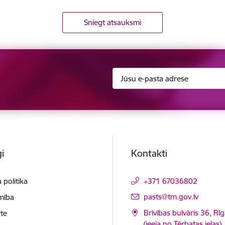
Sniegt atsauksmi
i
Kontakti
 politika
+371 67036802
E-pasts:
pasts@tm.gov.lv
mība
Brīvības bulvāris 36, Rī
te
(ieeja no Tērbatas ielas)