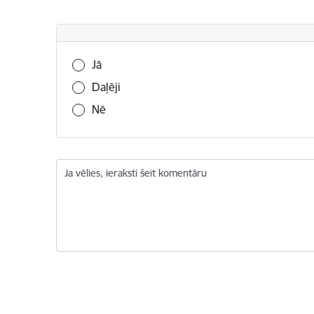
Vai šī informācija bija noderīga?
Jā
Daļēji
Nē
Ja vēlies, ieraksti šeit komentāru