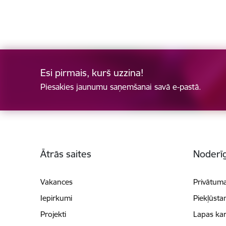
Esi pirmais, kurš uzzina!
Piesakies jaunumu saņemšanai savā e-pastā.
Kājene
Ātrās saites
Noderīg
Vakances
Privātuma
Iepirkumi
Piekļūsta
Projekti
Lapas kar