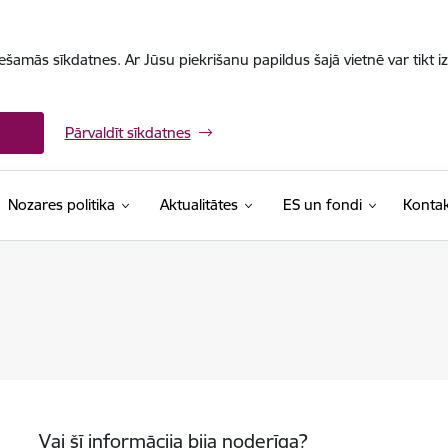
iešamās sīkdatnes. Ar Jūsu piekrišanu papildus šajā vietnē var tikt i
Pārvaldīt sīkdatnes
Nozares politika
Aktualitātes
ES un fondi
Kontak
Vai šī informācija bija noderīga?