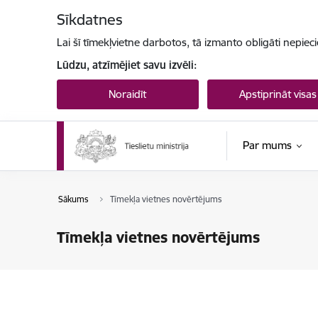
Pāriet uz lapas saturu
Sīkdatnes
Lai šī tīmekļvietne darbotos, tā izmanto obligāti nepiec
Lūdzu, atzīmējiet savu izvēli:
Noraidīt
Apstiprināt visas
Par mums
Sākums
Tīmekļa vietnes novērtējums
Tīmekļa vietnes novērtējums