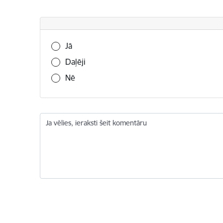
Vai šī informācija bija noderīga?
Jā
Daļēji
Nē
Ja vēlies, ieraksti šeit komentāru