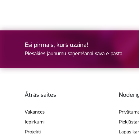
Esi pirmais, kurš uzzina!
Piesakies jaunumu saņemšanai savā e-pastā.
Kājene
Ātrās saites
Noderīg
Vakances
Privātuma
Iepirkumi
Piekļūsta
Projekti
Lapas kar