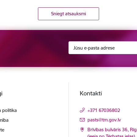
Sniegt atsauksmi
i
Kontakti
 politika
+371 67036802
E-pasts:
pasts@tm.gov.lv
mība
Brīvības bulvāris 36, Rī
te
(ieeja no Tērbatas ielas)