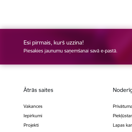
Esi pirmais, kurš uzzina!
Piesakies jaunumu saņemšanai savā e-pastā.
Kājene
Ātrās saites
Noderīg
Vakances
Privātuma
Iepirkumi
Piekļūsta
Projekti
Lapas kar