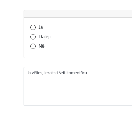
Vai šī informācija bija noderīga?
Jā
Daļēji
Nē
Ja vēlies, ieraksti šeit komentāru