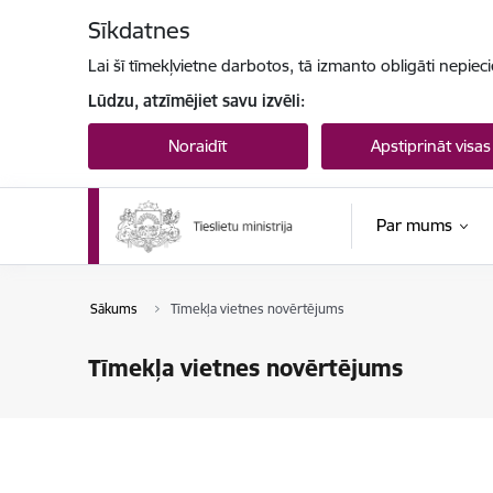
Pāriet uz lapas saturu
Sīkdatnes
Lai šī tīmekļvietne darbotos, tā izmanto obligāti nepiec
Lūdzu, atzīmējiet savu izvēli:
Noraidīt
Apstiprināt visas
Par mums
Sākums
Tīmekļa vietnes novērtējums
Tīmekļa vietnes novērtējums