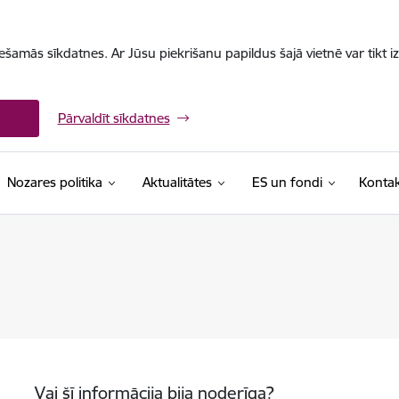
iešamās sīkdatnes. Ar Jūsu piekrišanu papildus šajā vietnē var tikt i
Pārvaldīt sīkdatnes
Nozares politika
Aktualitātes
ES un fondi
Kontak
Vai šī informācija bija noderīga?