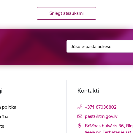
Sniegt atsauksmi
i
Kontakti
 politika
+371 67036802
E-pasts:
pasts@tm.gov.lv
mība
Brīvības bulvāris 36, Rī
te
(ieeja no Tērbatas ielas)