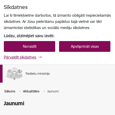
Pāriet uz lapas saturu
Sīkdatnes
Spied
lai meklētu
Enter
Lai šī tīmekļvietne darbotos, tā izmanto obligāti nepieciešamās
sīkdatnes. Ar Jūsu piekrišanu papildus šajā vietnē var tikt
izmantotas statistikas un sociālo mediju sīkdatnes.
Lūdzu, atzīmējiet savu izvēli:
Noraidīt
Apstiprināt visas
Pārvaldīt sīkdatnes
Sākums
Aktualitātes
Jaunumi
Jaunumi