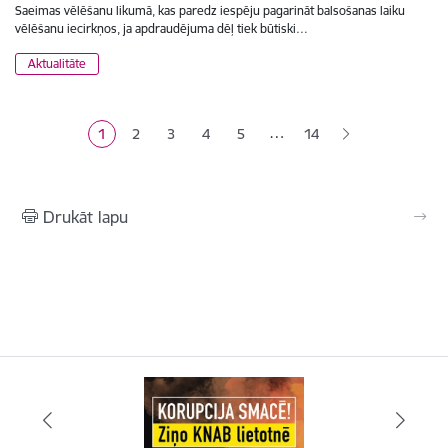
Saeimas vēlēšanu likumā, kas paredz iespēju pagarināt balsošanas laiku
vēlēšanu iecirkņos, ja apdraudējuma dēļ tiek būtiski…
Aktualitāte
Lapošana
…
1
2
3
4
5
14
Pašreizējā lapa
Lapa
Lapa
Lapa
Lapa
Drukāt lapu