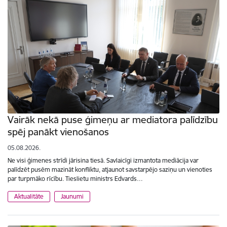
Vairāk nekā puse ģimeņu ar mediatora palīdzību
spēj panākt vienošanos
05.08.2026.
Ne visi ģimenes strīdi jārisina tiesā. Savlaicīgi izmantota mediācija var
palīdzēt pusēm mazināt konfliktu, atjaunot savstarpējo saziņu un vienoties
par turpmāko rīcību. Tieslietu ministrs Edvards…
Aktualitāte
Jaunumi