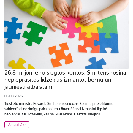
26,8 miljoni eiro slēgtos kontos: Smiltēns rosina
nepieprasītos līdzekļus izmantot bērnu un
jauniešu atbalstam
05.08.2026.
Tieslietu ministrs Edvards Smiltēns iesniedzis Saeimā priekšlikumu
sabiedrībai nozīmīgu pakalpojumu finansēšanai izmantot ilgstoši
nepieprasītus līdzekļus, kas palikuši finanšu iestāžu slēgtos…
Aktualitāte