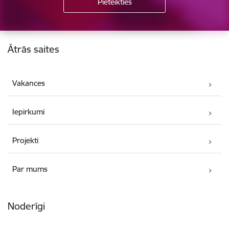
Kājene
Ātrās saites
Vakances
Iepirkumi
Projekti
Par mums
Noderīgi