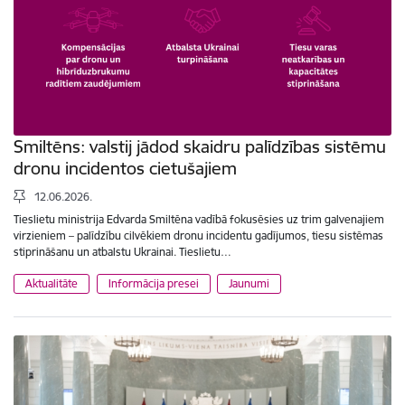
Smiltēns: valstij jādod skaidru palīdzības sistēmu
dronu incidentos cietušajiem
12.06.2026.
Tieslietu ministrija Edvarda Smiltēna vadībā fokusēsies uz trim galvenajiem
virzieniem – palīdzību cilvēkiem dronu incidentu gadījumos, tiesu sistēmas
stiprināšanu un atbalstu Ukrainai. Tieslietu…
Aktualitāte
Informācija presei
Jaunumi