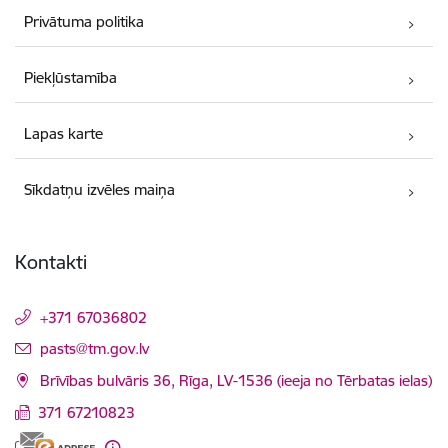
Privātuma politika
Piekļūstamība
Lapas karte
Sīkdatņu izvēles maiņa
Kontakti
+371 67036802
E-pasts:
pasts@tm.gov.lv
Brīvības bulvāris 36, Rīga, LV-1536 (ieeja no Tērbatas ielas)
371 67210823