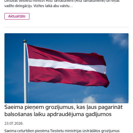
Lietuvas tieslietu ministri Ritu Tamašunieni (Rita Tamašunienė) un viņas
vadīto delegāciju. Vizītes laikā abu valstu…
Aktualitāte
Saeima pieņem grozījumus, kas ļaus pagarināt
balsošanas laiku apdraudējuma gadījumos
23.07.2026.
Saeima ceturtdien pieņēma Tieslietu ministrijas izstrādātos grozījumus