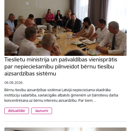
Tieslietu ministrija un pašvaldības vienisprātis
par nepieciešamību pilnveidot bērnu tiesību
aizsardzības sistēmu
06.08.2026.
Bērnu tiesību aizsardzības sistēmai Latvijā nepieciešama skaidrāka
institūciju sadarbība, savlaicīgāks atbalsts ģimenēm un bāriņtiesu darba
koncentrēšana uz bērnu interešu aizsardzību. Par šiem…
Aktualitāte
Jaunumi