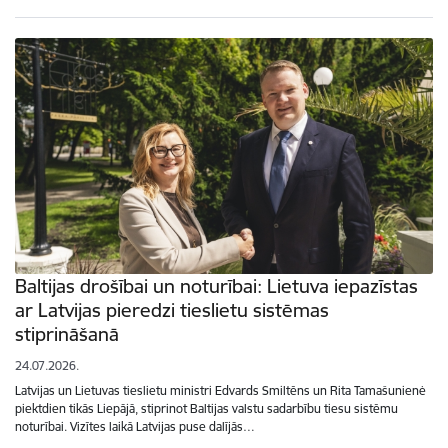
Baltijas drošībai un noturībai: Lietuva iepazīstas
ar Latvijas pieredzi tieslietu sistēmas
stiprināšanā
24.07.2026.
Latvijas un Lietuvas tieslietu ministri Edvards Smiltēns un Rita Tamašunienė
piektdien tikās Liepājā, stiprinot Baltijas valstu sadarbību tiesu sistēmu
noturībai. Vizītes laikā Latvijas puse dalījās…