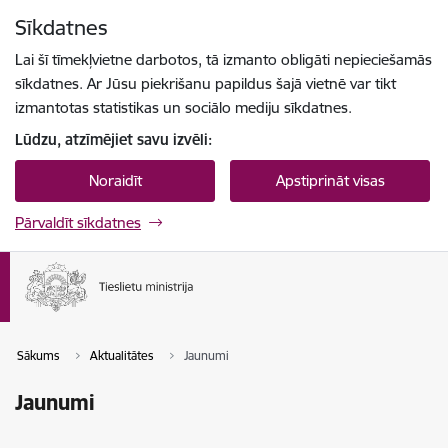
Pāriet uz lapas saturu
Sīkdatnes
Spied
lai meklētu
Enter
Lai šī tīmekļvietne darbotos, tā izmanto obligāti nepieciešamās
sīkdatnes. Ar Jūsu piekrišanu papildus šajā vietnē var tikt
izmantotas statistikas un sociālo mediju sīkdatnes.
Lūdzu, atzīmējiet savu izvēli:
Noraidīt
Apstiprināt visas
Pārvaldīt sīkdatnes
Sākums
Aktualitātes
Jaunumi
Jaunumi