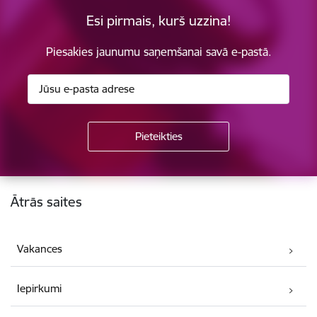
Esi pirmais, kurš uzzina!
Piesakies jaunumu saņemšanai savā e-pastā.
Kājene
Ātrās saites
Vakances
Iepirkumi