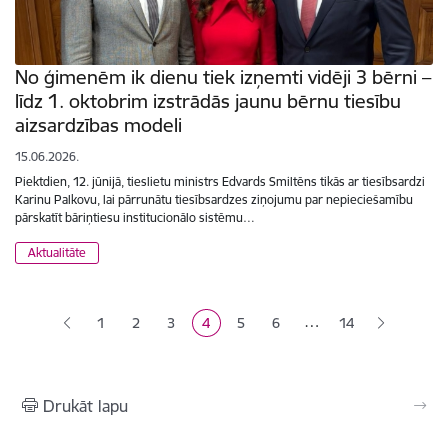
No ģimenēm ik dienu tiek izņemti vidēji 3 bērni –
līdz 1. oktobrim izstrādās jaunu bērnu tiesību
aizsardzības modeli
15.06.2026.
Piektdien, 12. jūnijā, tieslietu ministrs Edvards Smiltēns tikās ar tiesībsardzi
Karinu Palkovu, lai pārrunātu tiesībsardzes ziņojumu par nepieciešamību
pārskatīt bāriņtiesu institucionālo sistēmu…
Aktualitāte
Lapošana
…
1
2
3
4
5
6
14
Lapa
Lapa
Lapa
Pašreizējā lapa
Lapa
Lapa
Drukāt lapu