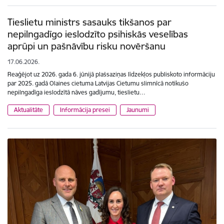
Tieslietu ministrs sasauks tikšanos par
nepilngadīgo ieslodzīto psihiskās veselības
aprūpi un pašnāvību risku novēršanu
17.06.2026.
Reaģējot uz 2026. gada 6. jūnijā plašsaziņas līdzekļos publiskoto informāciju
par 2025. gadā Olaines cietuma Latvijas Cietumu slimnīcā notikušo
nepilngadīga ieslodzītā nāves gadījumu, tieslietu…
Aktualitāte
Informācija presei
Jaunumi