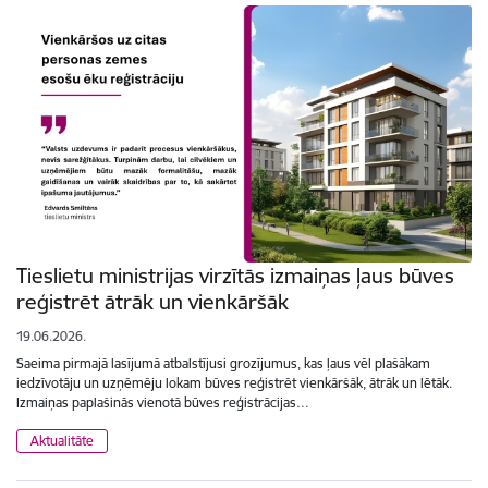
Tieslietu ministrijas virzītās izmaiņas ļaus būves
reģistrēt ātrāk un vienkāršāk
19.06.2026.
Saeima pirmajā lasījumā atbalstījusi grozījumus, kas ļaus vēl plašākam
iedzīvotāju un uzņēmēju lokam būves reģistrēt vienkāršāk, ātrāk un lētāk.
Izmaiņas paplašinās vienotā būves reģistrācijas…
Aktualitāte