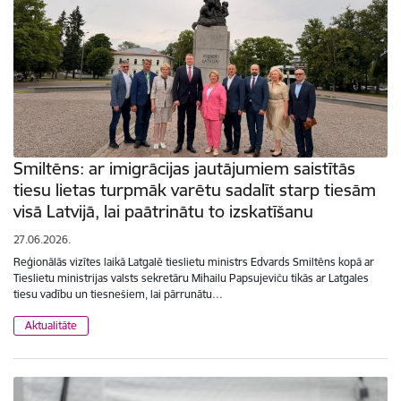
Smiltēns: ar imigrācijas jautājumiem saistītās
tiesu lietas turpmāk varētu sadalīt starp tiesām
visā Latvijā, lai paātrinātu to izskatīšanu
27.06.2026.
Reģionālās vizītes laikā Latgalē tieslietu ministrs Edvards Smiltēns kopā ar
Tieslietu ministrijas valsts sekretāru Mihailu Papsujeviču tikās ar Latgales
tiesu vadību un tiesnešiem, lai pārrunātu…
Aktualitāte