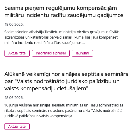
Saeima pieņem regulējumu kompensācijām
militāru incidentu radītu zaudējumu gadījumos
18.06.2026.
Saeima šodien atbalstīja Tieslietu ministrijas virzītos grozījumus Civilās
aizsardzības un katastrofas pārvaldīšanas likumā, kas ļaus kompensēt
militāru incidentu rezultātā radītus zaudējumus…
Aktualitāte
Informācija presei
Jaunumi
Alūksnē veiksmīgi norisinājies septītais seminārs
par “Valsts nodrošināto juridisko palīdzību un
valsts kompensāciju cietušajiem”
18.06.2026.
16.jūnijā Alūksnē norisinājās Tieslietu ministrijas un Tiesu administrācijas
rīkotais septītais seminārs no astoņu pasākumu cikla “Valsts nodrošinātā
juridiskā palīdzība un valsts kompensācija…
Aktualitāte