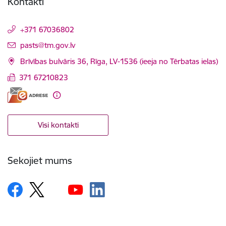
Kontakti
+371 67036802
E-pasts:
pasts@tm.gov.lv
Brīvības bulvāris 36, Rīga, LV-1536 (ieeja no Tērbatas ielas)
371 67210823
Visi kontakti
Sekojiet mums