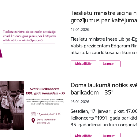
Tieslietu ministre aicina 
grozījumus par kaitējuma
17.01.2026.
Tieslietu ministre Inese Lībiņa-Eg
Valsts prezidentam Edgaram Ri
atkārtotai caurlūkošanai likum
Aktualitāte
Jaunumi
Doma laukumā notiks svēt
barikādēm – 35”
16.01.2026.
Sestdien, 17. janvārī, plkst. 1
lielkoncerts “1991. gada barikād
35. gadadienai un kuru organizē
Aktualitāte
Jaunumi