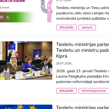
27.01.2026.
Tieslietu ministrija un Tiesu adm
pasākumu ciklu visos Latvijas reģ
nodrošinātā juridiskā palīdzība 
Aktualitāte
Jaunumi
Tieslietu ministrijas par
Tieslietu un ministru p
Kiprā
26.01.2026.
2026. gada 23. janvārī Tieslietu
Lauma Paegļkalna piedalījās Eiro
padomes neformālajā sanāksmē 
Aktualitāte
Informācija presei
Tieslietu ministrijas par