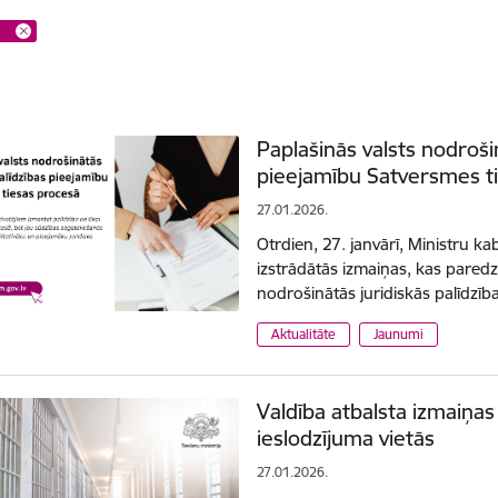
Paplašinās valsts nodrošin
pieejamību Satversmes t
27.01.2026.
Otrdien, 27. janvārī, Ministru kabi
izstrādātās izmaiņas, kas pared
nodrošinātās juridiskās palīdzīb
Aktualitāte
Jaunumi
Valdība atbalsta izmaiņa
ieslodzījuma vietās
27.01.2026.