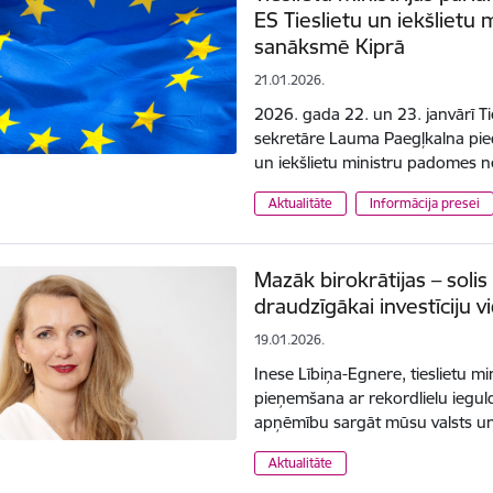
ES Tieslietu un iekšliet
sanāksmē Kiprā
21.01.2026.
2026. gada 22. un 23. janvārī Ti
sekretāre Lauma Paegļkalna pieda
un iekšlietu ministru padomes
Aktualitāte
Informācija presei
Mazāk birokrātijas – soli
draudzīgākai investīciju v
19.01.2026.
Inese Lībiņa-Egnere, tieslietu m
pieņemšana ar rekordlielu ieguld
apņēmību sargāt mūsu valsts un 
Aktualitāte