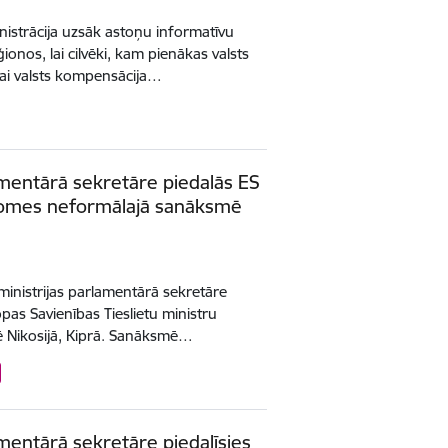
inistrācija uzsāk astoņu informatīvu
ionos, lai cilvēki, kam pienākas valsts
vai valsts kompensācija…
lamentārā sekretāre piedalās ES
adomes neformālajā sanāksmē
 ministrijas parlamentārā sekretāre
pas Savienības Tieslietu ministru
Nikosijā, Kiprā. Sanāksmē…
lamentārā sekretāre piedalīsies