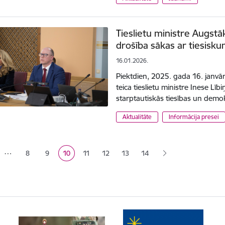
Tieslietu ministre Augstā
drošība sākas ar tiesisk
16.01.2026.
Piektdien, 2025. gada 16. janvā
teica tieslietu ministre Inese Līb
starptautiskās tiesības un demok
Aktualitāte
Informācija presei
ana
…
8
9
10
11
12
13
14
Lapa
Lapa
Pašreizējā lapa
Lapa
Lapa
Lapa