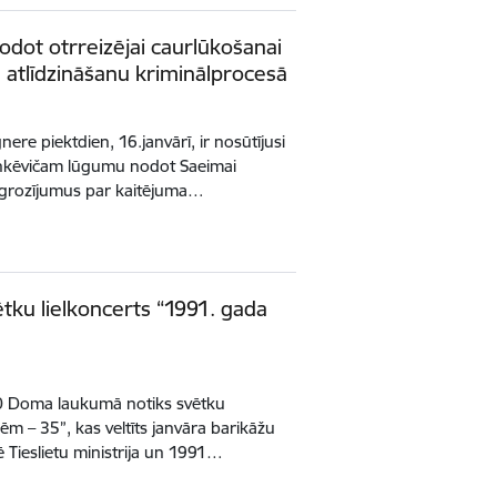
nodot otrreizējai caurlūkošanai
 atlīdzināšanu kriminālprocesā
nere piektdien, 16.janvārī, ir nosūtījusi
nkēvičam lūgumu nodot Saeimai
a grozījumus par kaitējuma…
ku lielkoncerts “1991. gada
7.00 Doma laukumā notiks svētku
ēm – 35”, kas veltīts janvāra barikāžu
 Tieslietu ministrija un 1991…