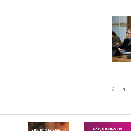
Lapoš
1