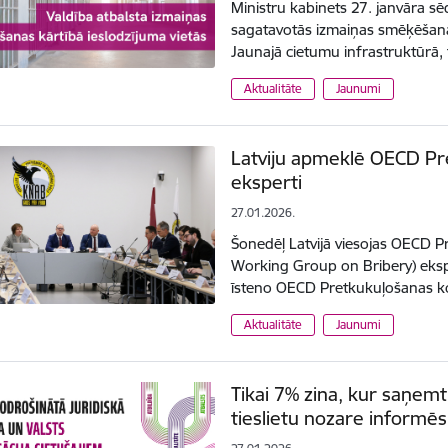
Ministru kabinets 27. janvāra sēdē
sagatavotās izmaiņas smēķēšana
Jaunajā cietumu infrastruktūrā,
Aktualitāte
Jaunumi
Latviju apmeklē OECD Pr
eksperti
27.01.2026.
Šonedēļ Latvijā viesojas OECD 
Working Group on Bribery) ekspert
īsteno OECD Pretkukuļošanas ko
Aktualitāte
Jaunumi
Tikai 7% zina, kur saņemt
tieslietu nozare informēs