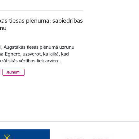
kās tiesas plēnumā: sabiedrības
umu
rī, Augstākās tiesas plēnumā uzrunu
iņa-Egnere, uzsverot, ka laikā, kad
rātiskās vērtības tiek arvien…
Jaunumi