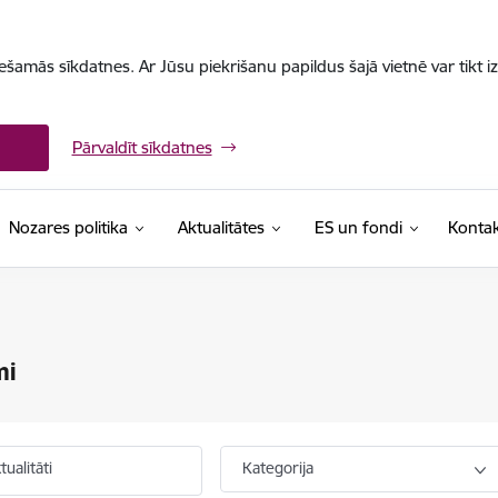
iešamās sīkdatnes. Ar Jūsu piekrišanu papildus šajā vietnē var tikt i
Pārvaldīt sīkdatnes
Nozares politika
Aktualitātes
ES un fondi
Kontak
mi
ualitāti
Kategorija