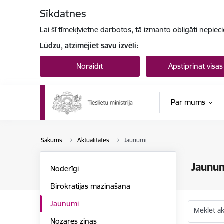
Pāriet uz lapas saturu
Sīkdatnes
Lai šī tīmekļvietne darbotos, tā izmanto obligāti nepiec
Lūdzu, atzīmējiet savu izvēli:
Noraidīt
Apstiprināt visas
Par mums
Sākums
Aktualitātes
Jaunumi
Jaunu
Noderīgi
Birokrātijas mazināšana
Jaunumi
Meklēt akt
Nozares ziņas