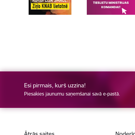
Esi pirmais, kurš uzzina!
Piesakies jaunumu saņemšanai savā e-pastā.
Kājene
Ātrās saites
Noderīg