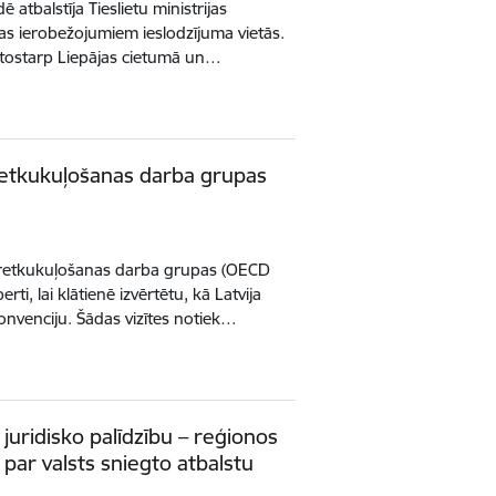
 atbalstīja Tieslietu ministrijas
s ierobežojumiem ieslodzījuma vietās.
 tostarp Liepājas cietumā un…
etkukuļošanas darba grupas
Pretkukuļošanas darba grupas (OECD
i, lai klātienē izvērtētu, kā Latvija
nvenciju. Šādas vizītes notiek…
 juridisko palīdzību – reģionos
 par valsts sniegto atbalstu