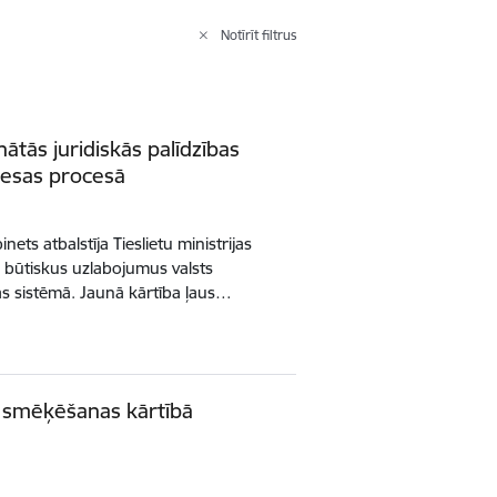
Notīrīt filtrus
ātās juridiskās palīdzības
iesas procesā
nets atbalstīja Tieslietu ministrijas
z būtiskus uzlabojumus valsts
as sistēmā. Jaunā kārtība ļaus…
s smēķēšanas kārtībā