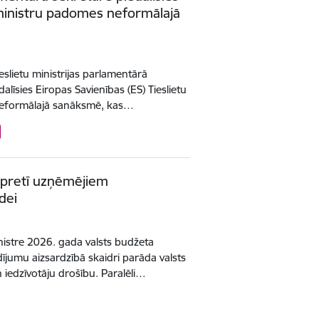
u ministru padomes neformālajā
eslietu ministrijas parlamentārā
līsies Eiropas Savienības (ES) Tieslietu
 neformālajā sanāksmē, kas…
s pretī uzņēmējiem
idei
inistre 2026. gada valsts budžeta
ījumu aizsardzībā skaidri parāda valsts
iedzīvotāju drošību. Paralēli…