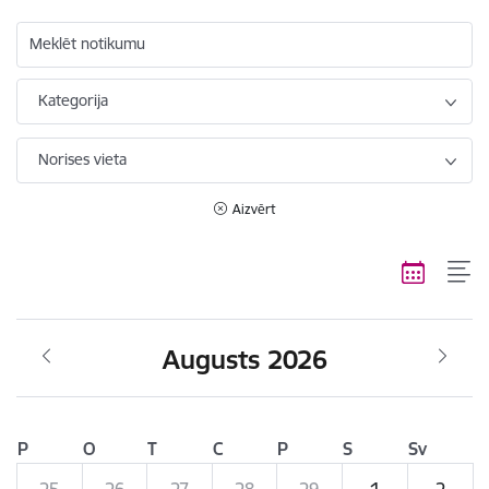
Meklēt notikumu
Kategorija
Norises vieta
Aizvērt
Augusts 2026
P
O
T
C
P
S
Sv
25
26
27
28
29
1
2