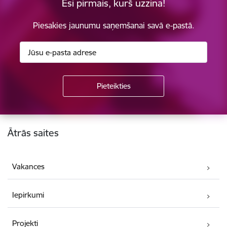
Esi pirmais, kurš uzzina!
Piesakies jaunumu saņemšanai savā e-pastā.
Kājene
Ātrās saites
Vakances
Iepirkumi
Projekti