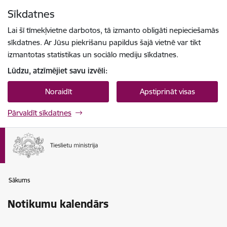
Pāriet uz lapas saturu
Sīkdatnes
Spied
lai meklētu
Enter
Lai šī tīmekļvietne darbotos, tā izmanto obligāti nepieciešamās
sīkdatnes. Ar Jūsu piekrišanu papildus šajā vietnē var tikt
izmantotas statistikas un sociālo mediju sīkdatnes.
Lūdzu, atzīmējiet savu izvēli:
Noraidīt
Apstiprināt visas
Pārvaldīt sīkdatnes
Sākums
Notikumu kalendārs