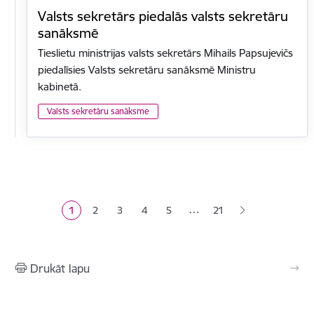
Valsts sekretārs piedalās valsts sekretāru
sanāksmē
Tieslietu ministrijas valsts sekretārs Mihails Papsujevičs
piedalīsies Valsts sekretāru sanāksmē Ministru
kabinetā.
Valsts sekretāru sanāksme
Lapošana
…
1
2
3
4
5
21
Pašreizējā lapa
Lapa
Lapa
Lapa
Lapa
Drukāt lapu