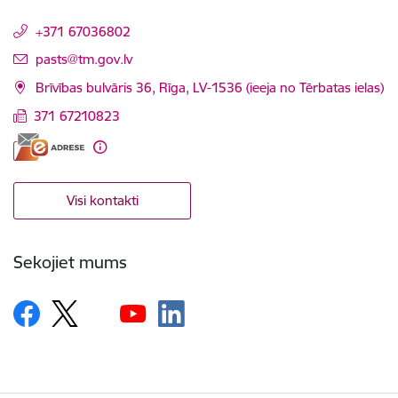
+371 67036802
E-pasts:
pasts@tm.gov.lv
Brīvības bulvāris 36, Rīga, LV-1536 (ieeja no Tērbatas ielas)
371 67210823
Visi kontakti
Sekojiet mums