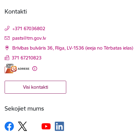
Kontakti
+371 67036802
E-pasts:
pasts@tm.gov.lv
Brīvības bulvāris 36, Rīga, LV-1536 (ieeja no Tērbatas ielas)
371 67210823
Visi kontakti
Sekojiet mums