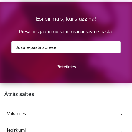
Esi pirmais, kurš uzzina!
Piesakies jaunumu saņemšanai savā e-pastā.
Kājene
Ātrās saites
Vakances
Iepirkumi