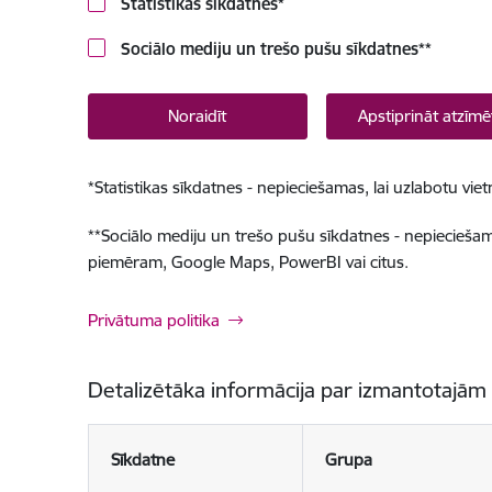
Statistikas sīkdatnes
*
Sociālo mediju un trešo pušu sīkdatnes
**
Noraidīt
Apstiprināt atzīmē
*
Statistikas sīkdatnes - nepieciešamas, lai uzlabotu v
**
Sociālo mediju un trešo pušu sīkdatnes - nepieciešamas
piemēram, Google Maps, PowerBI vai citus.
Privātuma politika
Detalizētāka informācija par izmantotajām
Sīkdatne
Grupa