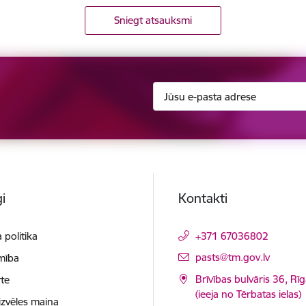
Sniegt atsauksmi
i
Kontakti
 politika
+371 67036802
E-pasts:
pasts@tm.gov.lv
mība
Brīvības bulvāris 36, Rī
te
(ieeja no Tērbatas ielas)
izvēles maiņa