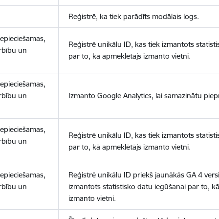
Reģistrē, ka tiek parādīts modālais logs.
nepieciešamas,
Reģistrē unikālu ID, kas tiek izmantots statist
arbību un
par to, kā apmeklētājs izmanto vietni.
nepieciešamas,
arbību un
Izmanto Google Analytics, lai samazinātu piep
nepieciešamas,
Reģistrē unikālu ID, kas tiek izmantots statist
arbību un
par to, kā apmeklētājs izmanto vietni.
nepieciešamas,
Reģistrē unikālu ID priekš jaunākās GA 4 versij
arbību un
izmantots statistisko datu iegūšanai par to, k
izmanto vietni.