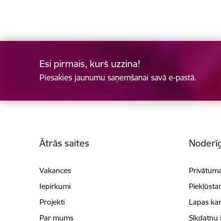
Esi pirmais, kurš uzzina!
Piesakies jaunumu saņemšanai savā e-pastā.
Kājene
Ātrās saites
Noderīg
Vakances
Privātuma
Iepirkumi
Piekļūsta
Projekti
Lapas kar
Par mums
Sīkdatņu 