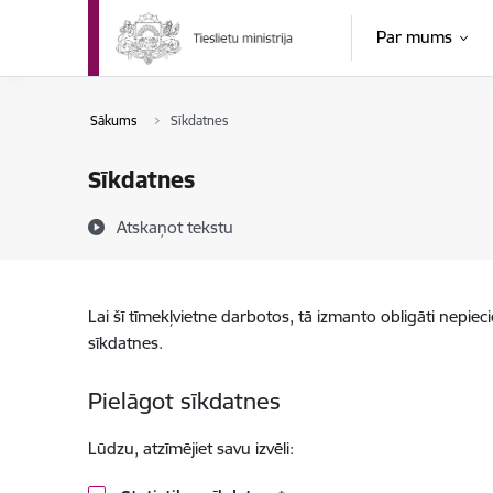
Pāriet uz lapas saturu
Par mums
Sākums
Sīkdatnes
Sīkdatnes
Atskaņot tekstu
Lai šī tīmekļvietne darbotos, tā izmanto obligāti nepiec
sīkdatnes.
Pielāgot sīkdatnes
Lūdzu, atzīmējiet savu izvēli: