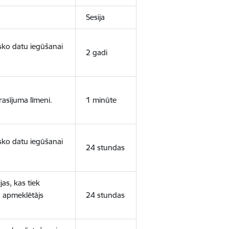
Sesija
isko datu iegūšanai
2 gadi
rasījuma līmeni.
1 minūte
isko datu iegūšanai
24 stundas
as, kas tiek
ā apmeklētājs
24 stundas