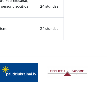
ura koplietošanai,
o personu sociālos
24 stundas
tent
24 stundas