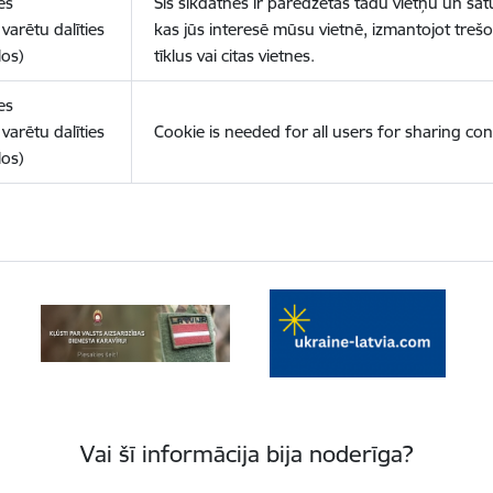
es
Šīs sīkdatnes ir paredzētas tādu vietņu un sat
varētu dalīties
kas jūs interesē mūsu vietnē, izmantojot treš
los)
tīklus vai citas vietnes.
es
varētu dalīties
Cookie is needed for all users for sharing con
los)
Vai šī informācija bija noderīga?