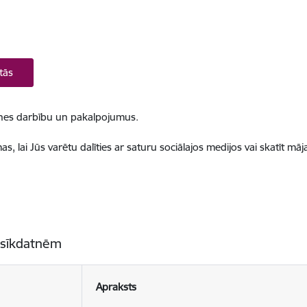
tās
ietnes darbību un pakalpojumus.
, lai Jūs varētu dalīties ar saturu sociālajos medijos vai skatīt mā
 sīkdatnēm
Apraksts