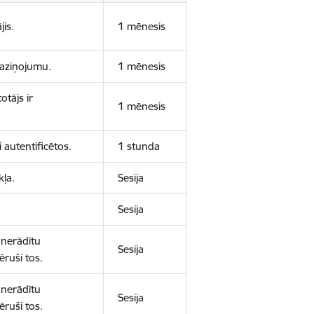
jis.
1 mēnesis
 paziņojumu.
1 mēnesis
otājs ir
1 mēnesis
 autentificētos.
1 stunda
kļa.
Sesija
Sesija
 nerādītu
Sesija
ēruši tos.
 nerādītu
Sesija
ēruši tos.