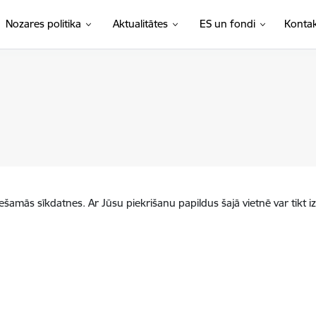
Nozares politika
Aktualitātes
ES un fondi
Kontak
iešamās sīkdatnes. Ar Jūsu piekrišanu papildus šajā vietnē var tikt i