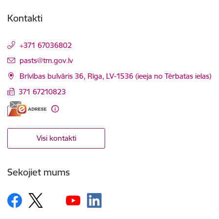
Kontakti
+371 67036802
E-pasts:
pasts@tm.gov.lv
Brīvības bulvāris 36, Rīga, LV-1536 (ieeja no Tērbatas ielas)
371 67210823
Visi kontakti
Sekojiet mums