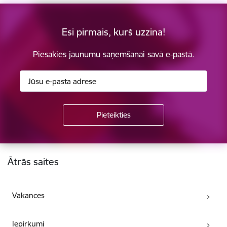
Esi pirmais, kurš uzzina!
Piesakies jaunumu saņemšanai savā e-pastā.
Kājene
Ātrās saites
Vakances
Iepirkumi