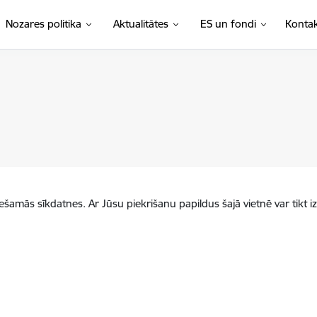
Nozares politika
Aktualitātes
ES un fondi
Kontak
iešamās sīkdatnes. Ar Jūsu piekrišanu papildus šajā vietnē var tikt i