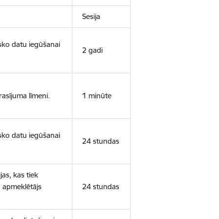
Sesija
isko datu iegūšanai
2 gadi
rasījuma līmeni.
1 minūte
isko datu iegūšanai
24 stundas
as, kas tiek
ā apmeklētājs
24 stundas