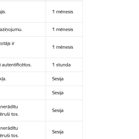
jis.
1 mēnesis
 paziņojumu.
1 mēnesis
otājs ir
1 mēnesis
 autentificētos.
1 stunda
kļa.
Sesija
Sesija
 nerādītu
Sesija
ēruši tos.
 nerādītu
Sesija
ēruši tos.