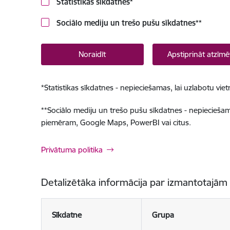
Statistikas sīkdatnes
*
Sociālo mediju un trešo pušu sīkdatnes
**
Noraidīt
Apstiprināt atzīmē
*
Statistikas sīkdatnes - nepieciešamas, lai uzlabotu v
**
Sociālo mediju un trešo pušu sīkdatnes - nepieciešamas
piemēram, Google Maps, PowerBI vai citus.
Privātuma politika
Detalizētāka informācija par izmantotajām
Sīkdatne
Grupa