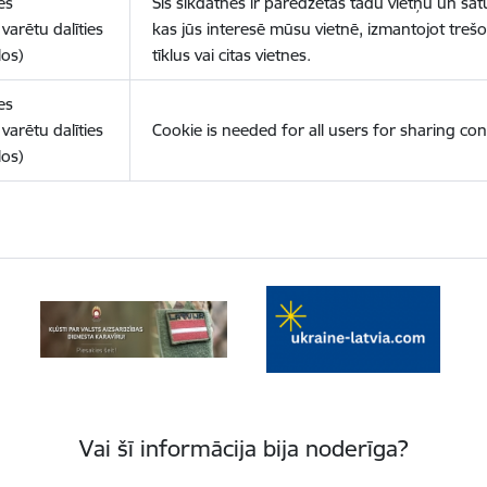
es
Šīs sīkdatnes ir paredzētas tādu vietņu un sat
varētu dalīties
kas jūs interesē mūsu vietnē, izmantojot treš
los)
tīklus vai citas vietnes.
es
varētu dalīties
Cookie is needed for all users for sharing con
los)
Vai šī informācija bija noderīga?