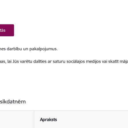
tās
ietnes darbību un pakalpojumus.
, lai Jūs varētu dalīties ar saturu sociālajos medijos vai skatīt mā
 sīkdatnēm
Apraksts