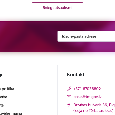
Sniegt atsauksmi
i
Kontakti
 politika
+371 67036802
E-pasts:
pasts@tm.gov.lv
mība
Brīvības bulvāris 36, Rī
te
(ieeja no Tērbatas ielas)
izvēles maiņa