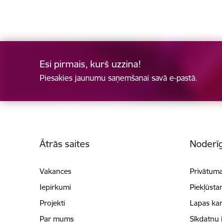
Esi pirmais, kurš uzzina!
Piesakies jaunumu saņemšanai savā e-pastā.
Kājene
Ātrās saites
Noderīg
Vakances
Privātuma
Iepirkumi
Piekļūsta
Projekti
Lapas kar
Par mums
Sīkdatņu 