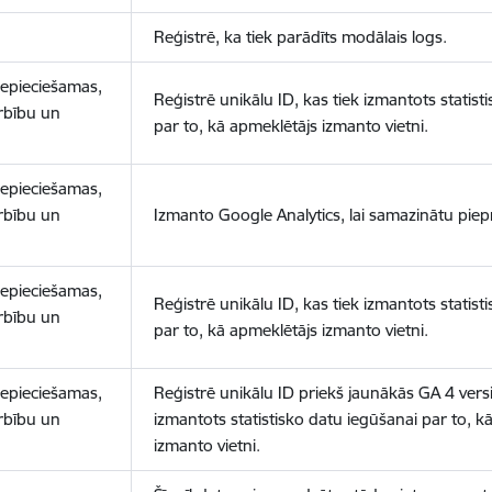
Reģistrē, ka tiek parādīts modālais logs.
nepieciešamas,
Reģistrē unikālu ID, kas tiek izmantots statist
arbību un
par to, kā apmeklētājs izmanto vietni.
nepieciešamas,
arbību un
Izmanto Google Analytics, lai samazinātu piep
nepieciešamas,
Reģistrē unikālu ID, kas tiek izmantots statist
arbību un
par to, kā apmeklētājs izmanto vietni.
nepieciešamas,
Reģistrē unikālu ID priekš jaunākās GA 4 versij
arbību un
izmantots statistisko datu iegūšanai par to, k
izmanto vietni.