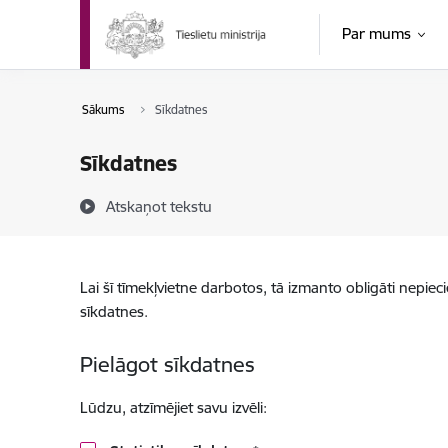
Pāriet uz lapas saturu
Par mums
Sākums
Sīkdatnes
Sīkdatnes
Atskaņot tekstu
Lai šī tīmekļvietne darbotos, tā izmanto obligāti nepiec
sīkdatnes.
Pielāgot sīkdatnes
Lūdzu, atzīmējiet savu izvēli: