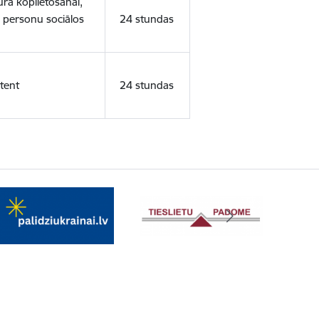
ura koplietošanai,
o personu sociālos
24 stundas
tent
24 stundas