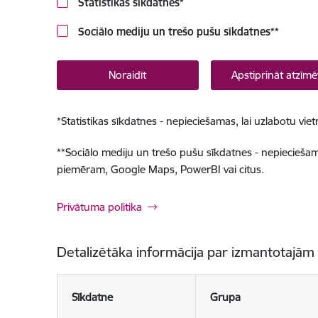
Statistikas sīkdatnes
*
Sociālo mediju un trešo pušu sīkdatnes
**
Noraidīt
Apstiprināt atzīmē
*
Statistikas sīkdatnes - nepieciešamas, lai uzlabotu v
**
Sociālo mediju un trešo pušu sīkdatnes - nepieciešamas
piemēram, Google Maps, PowerBI vai citus.
Privātuma politika
Detalizētāka informācija par izmantotajām
Sīkdatne
Grupa