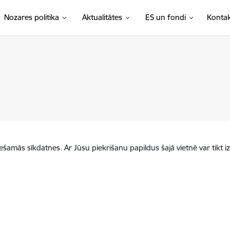
Nozares politika
Aktualitātes
ES un fondi
Kontak
iešamās sīkdatnes. Ar Jūsu piekrišanu papildus šajā vietnē var tikt i