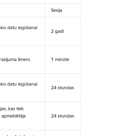
Sesija
isko datu iegūšanai
2 gadi
rasījuma līmeni.
1 minūte
isko datu iegūšanai
24 stundas
as, kas tiek
ā apmeklētājs
24 stundas