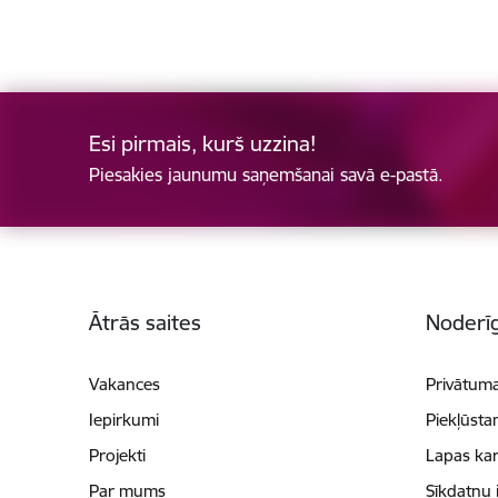
Esi pirmais, kurš uzzina!
Piesakies jaunumu saņemšanai savā e-pastā.
Kājene
Ātrās saites
Noderīg
Vakances
Privātuma
Iepirkumi
Piekļūsta
Projekti
Lapas kar
Par mums
Sīkdatņu 