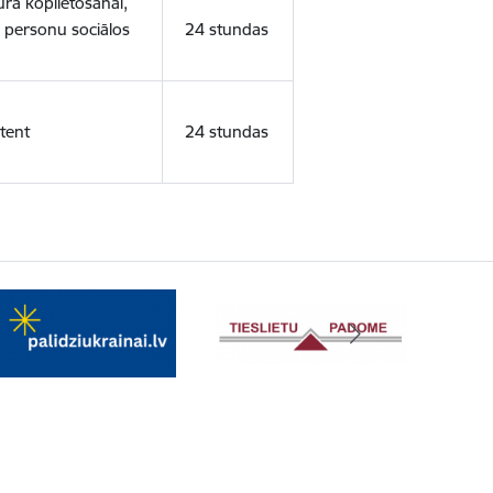
ura koplietošanai,
o personu sociālos
24 stundas
tent
24 stundas