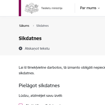
Pāriet uz lapas saturu
Par mums
Sākums
Sīkdatnes
Sīkdatnes
Atskaņot tekstu
Lai šī tīmekļvietne darbotos, tā izmanto obligāti nepiec
sīkdatnes.
Pielāgot sīkdatnes
Lūdzu, atzīmējiet savu izvēli: