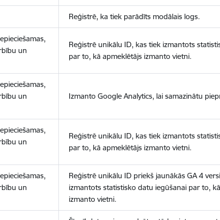
Reģistrē, ka tiek parādīts modālais logs.
nepieciešamas,
Reģistrē unikālu ID, kas tiek izmantots statist
arbību un
par to, kā apmeklētājs izmanto vietni.
nepieciešamas,
arbību un
Izmanto Google Analytics, lai samazinātu piep
nepieciešamas,
Reģistrē unikālu ID, kas tiek izmantots statist
arbību un
par to, kā apmeklētājs izmanto vietni.
nepieciešamas,
Reģistrē unikālu ID priekš jaunākās GA 4 versij
arbību un
izmantots statistisko datu iegūšanai par to, k
izmanto vietni.