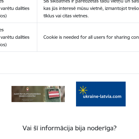
es
Šīs sīkdatnes ir paredzētas tādu vietņu un sat
varētu dalīties
kas jūs interesē mūsu vietnē, izmantojot treš
los)
tīklus vai citas vietnes.
es
varētu dalīties
Cookie is needed for all users for sharing con
los)
Vai šī informācija bija noderīga?