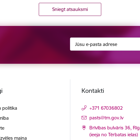
Sniegt atsauksmi
i
Kontakti
 politika
+371 67036802
E-pasts:
pasts@tm.gov.lv
mība
Brīvības bulvāris 36, Rī
te
(ieeja no Tērbatas ielas)
izvēles maiņa