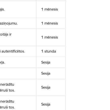
jis.
1 mēnesis
 paziņojumu.
1 mēnesis
otājs ir
1 mēnesis
 autentificētos.
1 stunda
kļa.
Sesija
Sesija
 nerādītu
Sesija
ēruši tos.
 nerādītu
Sesija
ēruši tos.