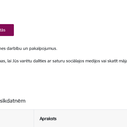
tās
ietnes darbību un pakalpojumus.
, lai Jūs varētu dalīties ar saturu sociālajos medijos vai skatīt mā
 sīkdatnēm
Apraksts