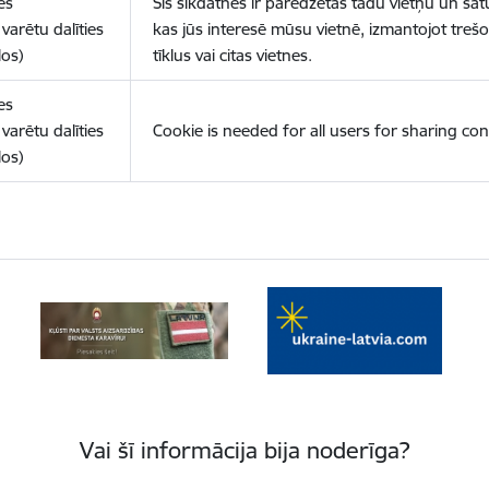
es
Šīs sīkdatnes ir paredzētas tādu vietņu un sat
varētu dalīties
kas jūs interesē mūsu vietnē, izmantojot treš
los)
tīklus vai citas vietnes.
es
varētu dalīties
Cookie is needed for all users for sharing con
los)
Vai šī informācija bija noderīga?