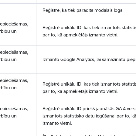
Reģistrē, ka tiek parādīts modālais logs.
nepieciešamas,
Reģistrē unikālu ID, kas tiek izmantots statist
arbību un
par to, kā apmeklētājs izmanto vietni.
nepieciešamas,
arbību un
Izmanto Google Analytics, lai samazinātu piep
nepieciešamas,
Reģistrē unikālu ID, kas tiek izmantots statist
arbību un
par to, kā apmeklētājs izmanto vietni.
nepieciešamas,
Reģistrē unikālu ID priekš jaunākās GA 4 versij
arbību un
izmantots statistisko datu iegūšanai par to, k
izmanto vietni.