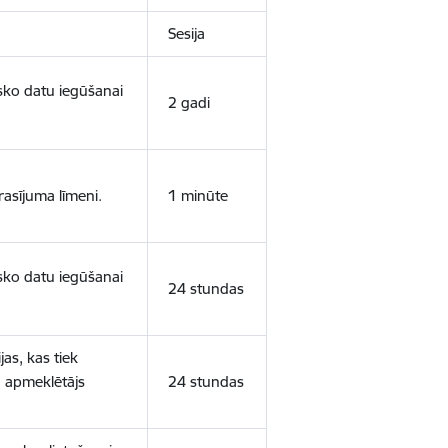
Sesija
isko datu iegūšanai
2 gadi
rasījuma līmeni.
1 minūte
isko datu iegūšanai
24 stundas
as, kas tiek
ā apmeklētājs
24 stundas