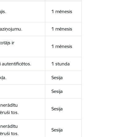
jis.
1 mēnesis
 paziņojumu.
1 mēnesis
otājs ir
1 mēnesis
 autentificētos.
1 stunda
kļa.
Sesija
Sesija
 nerādītu
Sesija
ēruši tos.
 nerādītu
Sesija
ēruši tos.