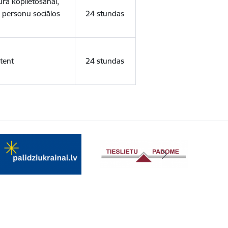
ura koplietošanai,
o personu sociālos
24 stundas
tent
24 stundas