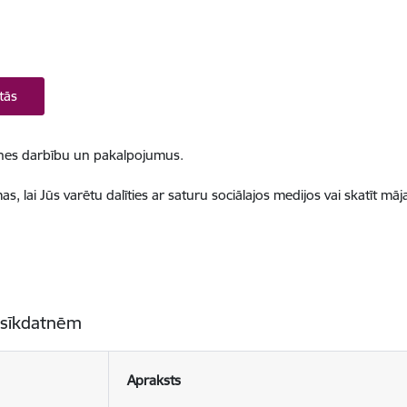
tās
ietnes darbību un pakalpojumus.
, lai Jūs varētu dalīties ar saturu sociālajos medijos vai skatīt mā
 sīkdatnēm
Apraksts