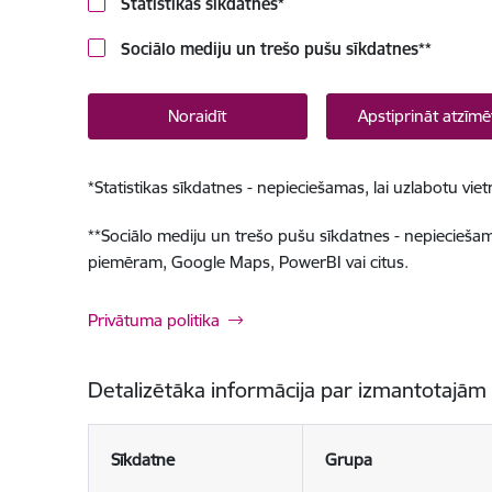
Statistikas sīkdatnes
*
Sociālo mediju un trešo pušu sīkdatnes
**
Noraidīt
Apstiprināt atzīmē
*
Statistikas sīkdatnes - nepieciešamas, lai uzlabotu v
**
Sociālo mediju un trešo pušu sīkdatnes - nepieciešamas
piemēram, Google Maps, PowerBI vai citus.
Privātuma politika
Detalizētāka informācija par izmantotajām
Sīkdatne
Grupa