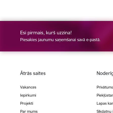
Esi pirmais, kurš uzzina!
Piesakies jaunumu saņemšanai savā e-pastā.
Kājene
Ātrās saites
Noderīg
Vakances
Privātuma
Iepirkumi
Piekļūsta
Projekti
Lapas kar
Par mums
Sīkdatņu 