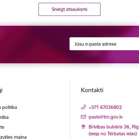
Sniegt atsauksmi
i
Kontakti
 politika
+371 67036802
E-pasts:
pasts@tm.gov.lv
mība
Brīvības bulvāris 36, Rī
te
(ieeja no Tērbatas ielas)
izvēles maiņa