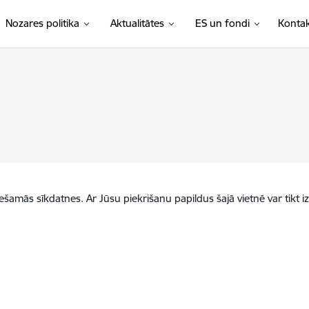
Nozares politika
Aktualitātes
ES un fondi
Kontak
iešamās sīkdatnes. Ar Jūsu piekrišanu papildus šajā vietnē var tikt i