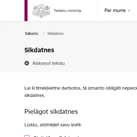
Pāriet uz lapas saturu
Par mums
Sākums
Sīkdatnes
Sīkdatnes
Atskaņot tekstu
Lai šī tīmekļvietne darbotos, tā izmanto obligāti nepiec
sīkdatnes.
Pielāgot sīkdatnes
Lūdzu, atzīmējiet savu izvēli: