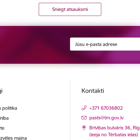
Sniegt atsauksmi
i
Kontakti
 politika
+371 67036802
E-pasts:
pasts@tm.gov.lv
mība
Brīvības bulvāris 36, Rī
te
(ieeja no Tērbatas ielas)
izvēles maiņa