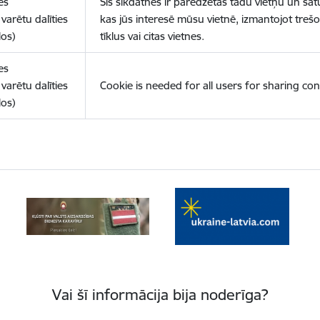
es
Šīs sīkdatnes ir paredzētas tādu vietņu un sat
varētu dalīties
kas jūs interesē mūsu vietnē, izmantojot treš
los)
tīklus vai citas vietnes.
es
varētu dalīties
Cookie is needed for all users for sharing con
los)
Vai šī informācija bija noderīga?