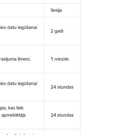
Sesija
isko datu iegūšanai
2 gadi
rasījuma līmeni.
1 minūte
isko datu iegūšanai
24 stundas
as, kas tiek
ā apmeklētājs
24 stundas