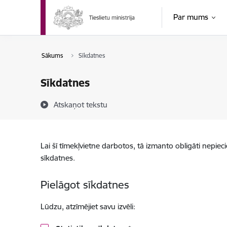
Pāriet uz lapas saturu
Par mums
Sākums
Sīkdatnes
Sīkdatnes
Atskaņot tekstu
Lai šī tīmekļvietne darbotos, tā izmanto obligāti nepiec
sīkdatnes.
Pielāgot sīkdatnes
Lūdzu, atzīmējiet savu izvēli: