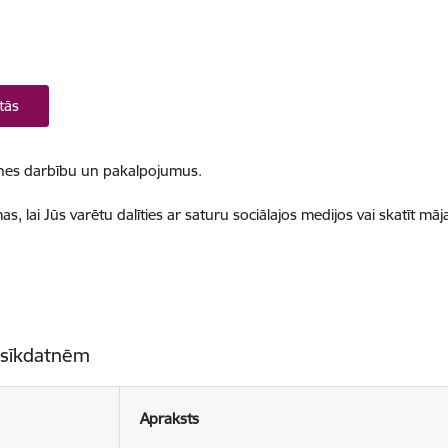
tās
ietnes darbību un pakalpojumus.
, lai Jūs varētu dalīties ar saturu sociālajos medijos vai skatīt mā
 sīkdatnēm
Apraksts