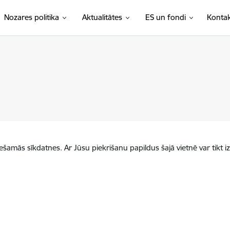
Nozares politika
Aktualitātes
ES un fondi
Kontak
iešamās sīkdatnes. Ar Jūsu piekrišanu papildus šajā vietnē var tikt i