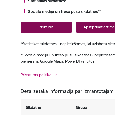
Statistikas sīkdatnes
*
Sociālo mediju un trešo pušu sīkdatnes
**
Noraidīt
Apstiprināt atzīmē
*
Statistikas sīkdatnes - nepieciešamas, lai uzlabotu v
**
Sociālo mediju un trešo pušu sīkdatnes - nepieciešamas
piemēram, Google Maps, PowerBI vai citus.
Privātuma politika
Detalizētāka informācija par izmantotajām
Sīkdatne
Grupa