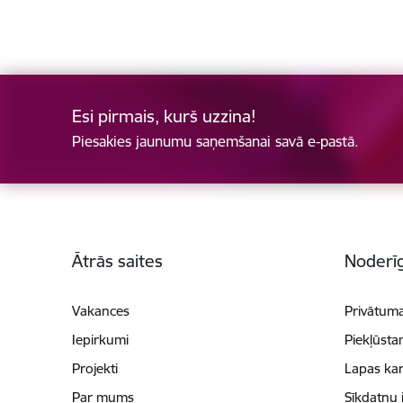
Esi pirmais, kurš uzzina!
Piesakies jaunumu saņemšanai savā e-pastā.
Kājene
Ātrās saites
Noderīg
Vakances
Privātuma
Iepirkumi
Piekļūsta
Projekti
Lapas kar
Par mums
Sīkdatņu 