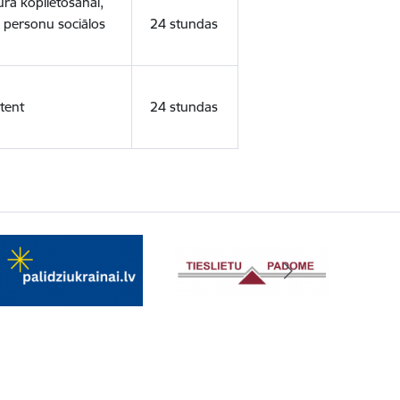
ura koplietošanai,
o personu sociālos
24 stundas
tent
24 stundas