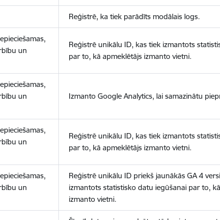
Reģistrē, ka tiek parādīts modālais logs.
nepieciešamas,
Reģistrē unikālu ID, kas tiek izmantots statist
arbību un
par to, kā apmeklētājs izmanto vietni.
nepieciešamas,
arbību un
Izmanto Google Analytics, lai samazinātu piep
nepieciešamas,
Reģistrē unikālu ID, kas tiek izmantots statist
arbību un
par to, kā apmeklētājs izmanto vietni.
nepieciešamas,
Reģistrē unikālu ID priekš jaunākās GA 4 versij
arbību un
izmantots statistisko datu iegūšanai par to, k
izmanto vietni.