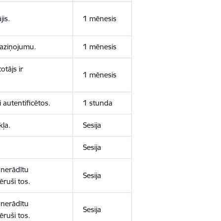
jis.
1 mēnesis
 paziņojumu.
1 mēnesis
otājs ir
1 mēnesis
 autentificētos.
1 stunda
kļa.
Sesija
Sesija
 nerādītu
Sesija
ēruši tos.
 nerādītu
Sesija
ēruši tos.