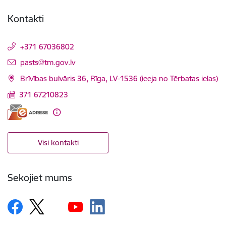
Kontakti
+371 67036802
E-pasts:
pasts@tm.gov.lv
Brīvības bulvāris 36, Rīga, LV-1536 (ieeja no Tērbatas ielas)
371 67210823
Visi kontakti
Sekojiet mums