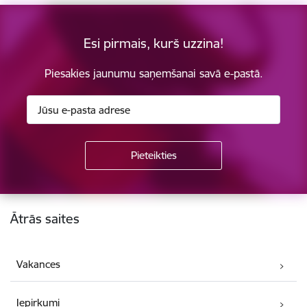
Esi pirmais, kurš uzzina!
Piesakies jaunumu saņemšanai savā e-pastā.
Kājene
Ātrās saites
Vakances
Iepirkumi