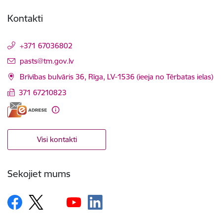
Kontakti
+371 67036802
E-pasts:
pasts@tm.gov.lv
Brīvības bulvāris 36, Rīga, LV-1536 (ieeja no Tērbatas ielas)
371 67210823
Visi kontakti
Sekojiet mums