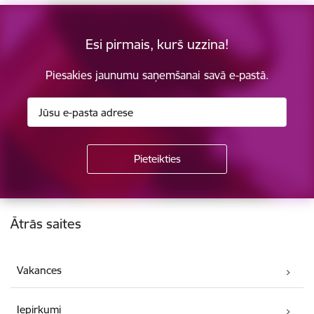
Esi pirmais, kurš uzzina!
Piesakies jaunumu saņemšanai savā e-pastā.
Kājene
Ātrās saites
Vakances
Iepirkumi