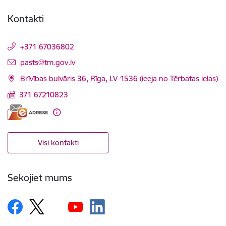
Kontakti
+371 67036802
E-pasts:
pasts@tm.gov.lv
Brīvības bulvāris 36, Rīga, LV-1536 (ieeja no Tērbatas ielas)
371 67210823
Visi kontakti
Sekojiet mums