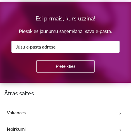
Esi pirmais, kurš uzzina!
Piesakies jaunumu saņemšanai savā e-pastā.
Kājene
Ātrās saites
Vakances
Iepirkumi