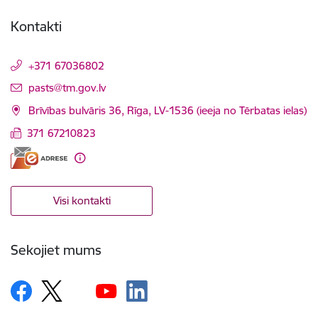
Kontakti
+371 67036802
E-pasts:
pasts@tm.gov.lv
Brīvības bulvāris 36, Rīga, LV-1536 (ieeja no Tērbatas ielas)
371 67210823
Visi kontakti
Sekojiet mums