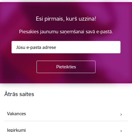
Esi pirmais, kurš uzzina!
Piesakies jaunumu saņemšanai savā e-pastā.
Kājene
Ātrās saites
Vakances
Iepirkumi