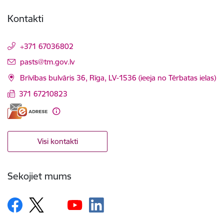
Kontakti
+371 67036802
E-pasts:
pasts@tm.gov.lv
Brīvības bulvāris 36, Rīga, LV-1536 (ieeja no Tērbatas ielas)
371 67210823
Visi kontakti
Sekojiet mums