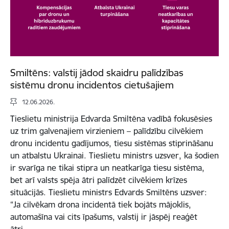
Smiltēns: valstij jādod skaidru palīdzības
sistēmu dronu incidentos cietušajiem
12.06.2026.
Tieslietu ministrija Edvarda Smiltēna vadībā fokusēsies
uz trim galvenajiem virzieniem – palīdzību cilvēkiem
dronu incidentu gadījumos, tiesu sistēmas stiprināšanu
un atbalstu Ukrainai. Tieslietu ministrs uzsver, ka šodien
ir svarīga ne tikai stipra un neatkarīga tiesu sistēma,
bet arī valsts spēja ātri palīdzēt cilvēkiem krīzes
situācijās. Tieslietu ministrs Edvards Smiltēns uzsver:
“Ja cilvēkam drona incidentā tiek bojāts mājoklis,
automašīna vai cits īpašums, valstij ir jāspēj reaģēt