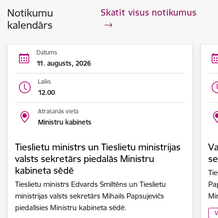
Notikumu
Skatīt visus notikumus
kalendārs
Datums
11. augusts, 2026
Laiks
12.00
Atrašanās vieta
Ministru kabinets
Tieslietu ministrs un Tieslietu ministrijas
Va
valsts sekretārs piedalās Ministru
se
kabineta sēdē
Tie
Tieslietu ministrs Edvards Smiltēns un Tieslietu
Pa
ministrijas valsts sekretārs Mihails Papsujevičs
Mi
piedalīsies Ministru kabineta sēdē.
V