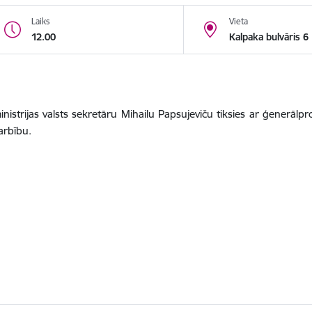
Laiks
Vieta
12.00
Kalpaka bulvāris 6
ministrijas valsts sekretāru Mihailu Papsujeviču tiksies ar ģenerāl
arbību.