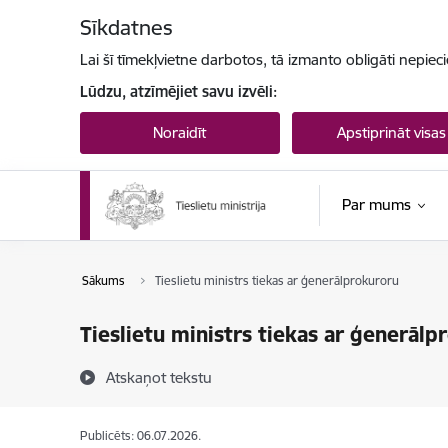
Pāriet uz lapas saturu
Sīkdatnes
Lai šī tīmekļvietne darbotos, tā izmanto obligāti nepiec
Lūdzu, atzīmējiet savu izvēli:
Noraidīt
Apstiprināt visas
Par mums
Sākums
Tieslietu ministrs tiekas ar ģenerālprokuroru
Tieslietu ministrs tiekas ar ģenerālp
Atskaņot tekstu
Publicēts: 06.07.2026.