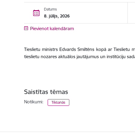
Datums
8. jūlijs, 2026
Pievienot kalendāram
Tieslietu ministrs Edvards Smiltēns kopā ar Tieslietu 
tieslietu nozares aktuālos jautājumus un institūciju sad
Saistītas tēmas
Notikumi:
Tikšanās