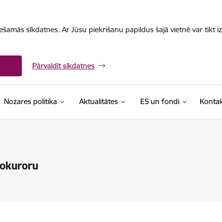
iešamās sīkdatnes. Ar Jūsu piekrišanu papildus šajā vietnē var tikt i
Pārvaldīt sīkdatnes
Nozares politika
Aktualitātes
ES un fondi
Kontak
rokuroru