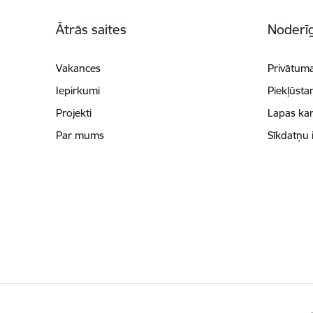
Kājene
Ātrās saites
Noderīg
Vakances
Privātuma
Iepirkumi
Piekļūsta
Projekti
Lapas kar
Par mums
Sīkdatņu 