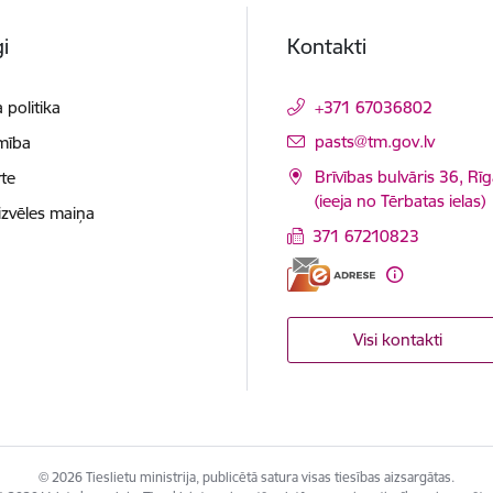
i
Kontakti
 politika
+371 67036802
E-pasts:
pasts@tm.gov.lv
mība
Brīvības bulvāris 36, Rī
te
(ieeja no Tērbatas ielas)
izvēles maiņa
371 67210823
Visi kontakti
© 2026 Tieslietu ministrija, publicētā satura visas tiesības aizsargātas.