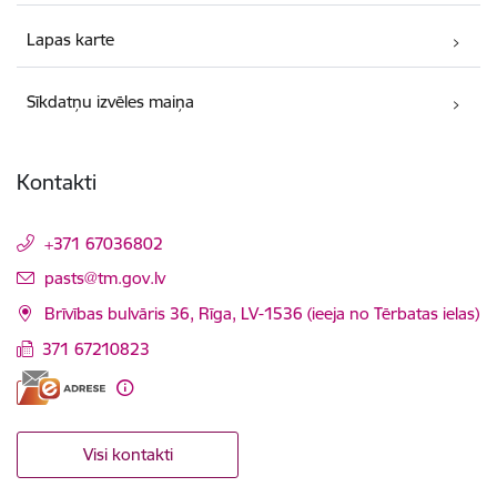
Lapas karte
Sīkdatņu izvēles maiņa
Kontakti
+371 67036802
E-pasts:
pasts@tm.gov.lv
Brīvības bulvāris 36, Rīga, LV-1536 (ieeja no Tērbatas ielas)
371 67210823
Visi kontakti