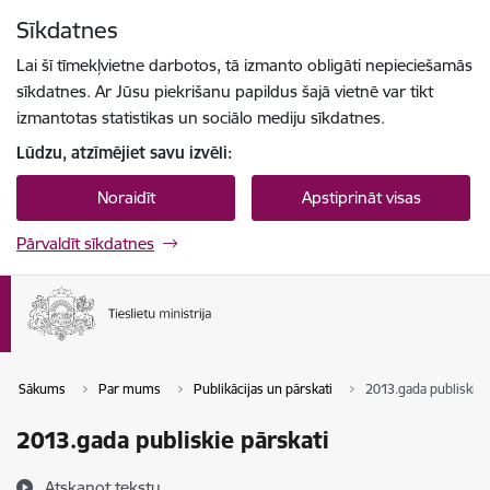
Pāriet uz lapas saturu
Sīkdatnes
Spied
lai meklētu
Enter
Lai šī tīmekļvietne darbotos, tā izmanto obligāti nepieciešamās
sīkdatnes. Ar Jūsu piekrišanu papildus šajā vietnē var tikt
izmantotas statistikas un sociālo mediju sīkdatnes.
Lūdzu, atzīmējiet savu izvēli:
Noraidīt
Apstiprināt visas
Pārvaldīt sīkdatnes
Sākums
Par mums
Publikācijas un pārskati
2013.gada publiskie 
2013.gada publiskie pārskati
Atskaņot tekstu