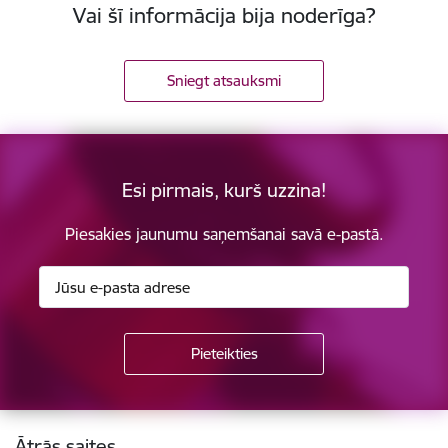
Vai šī informācija bija noderīga?
Sniegt atsauksmi
Esi pirmais, kurš uzzina!
Piesakies jaunumu saņemšanai savā e-pastā.
Kājene
Ātrās saites