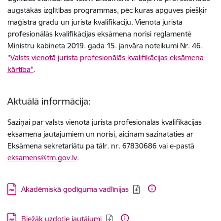
augstākās izglītības programmas, pēc kuras apguves piešķir
maģistra grādu un jurista kvalifikāciju. Vienotā jurista
profesionālās kvalifikācijas eksāmena norisi reglamentē
Ministru kabineta 2019. gada 15. janvāra noteikumi Nr. 46.
"Valsts vienotā jurista profesionālās kvalifikācijas eksāmena
kārtība"
.
Aktuālā informācija:
Saziņai par valsts vienotā jurista profesionālās kvalifikācijas
eksāmena jautājumiem un norisi, aicinām sazinātāties ar
Eksāmena sekretariātu pa tālr. nr.
67830686 vai e-pastā
eksamens@tm.gov.lv
.
Lejupielādēt:
Akadēmiskā godīguma vadlīnijas
Lejupielādēt:
Biežāk uzdotie jautājumi