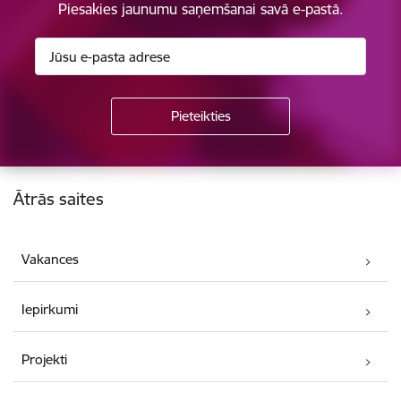
Piesakies jaunumu saņemšanai savā e-pastā.
Kājene
Ātrās saites
Vakances
Iepirkumi
Projekti