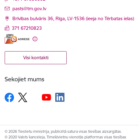
E-pasts:
pasts@tm.gov.lv
Brīvības bulvāris 36, Rīga, LV-1536 (ieeja no Tērbatas ielas)
371 67210823
Visi kontakti
Sekojiet mums
© 2026 Tieslietu ministrija, publicētā satura visas tiesības aizsargātas.
© 2020 Valsts kanceleja, Tīmekļvietņu vienotās platformas visas tiesības