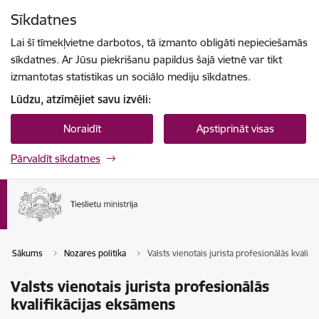
Pāriet uz lapas saturu
Sīkdatnes
Spied
lai meklētu
Enter
Lai šī tīmekļvietne darbotos, tā izmanto obligāti nepieciešamās
sīkdatnes. Ar Jūsu piekrišanu papildus šajā vietnē var tikt
izmantotas statistikas un sociālo mediju sīkdatnes.
Lūdzu, atzīmējiet savu izvēli:
Noraidīt
Apstiprināt visas
Pārvaldīt sīkdatnes
Sākums
Nozares politika
Valsts vienotais jurista profesionālās kvalif
Valsts vienotais jurista profesionālās
kvalifikācijas eksāmens