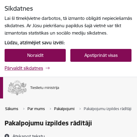
Pāriet uz lapas saturu
Sīkdatnes
Spied
lai meklētu
Enter
Lai šī tīmekļvietne darbotos, tā izmanto obligāti nepieciešamās
sīkdatnes. Ar Jūsu piekrišanu papildus šajā vietnē var tikt
izmantotas statistikas un sociālo mediju sīkdatnes.
Lūdzu, atzīmējiet savu izvēli:
Noraidīt
Apstiprināt visas
Pārvaldīt sīkdatnes
Sākums
Par mums
Pakalpojumi
Pakalpojumu izpildes rādītāji
Pakalpojumu izpildes rādītāji
Atskaņot tekstu