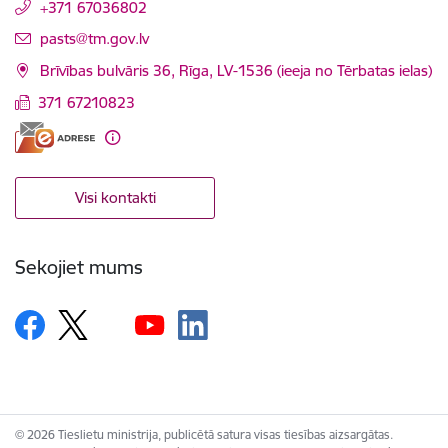
+371 67036802
E-pasts:
pasts@tm.gov.lv
Brīvības bulvāris 36, Rīga, LV-1536 (ieeja no Tērbatas ielas)
371 67210823
Visi kontakti
Sekojiet mums
© 2026 Tieslietu ministrija, publicētā satura visas tiesības aizsargātas.