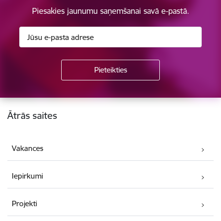
Piesakies jaunumu saņemšanai savā e-pastā.
Kājene
Ātrās saites
Vakances
Iepirkumi
Projekti