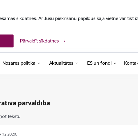
iešamās sīkdatnes. Ar Jūsu piekrišanu papildus šajā vietnē var tikt i
Pārvaldīt sīkdatnes
Nozares politika
Aktualitātes
ES un fondi
Kontak
atīvā pārvaldība
ņot tekstu
17.12.2020.