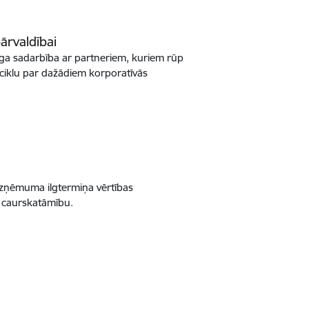
pārvaldībai
Riga sadarbība ar partneriem, kuriem rūp
 ciklu par dažādiem korporatīvās
uzņēmuma ilgtermiņa vērtības
s caurskatāmību.