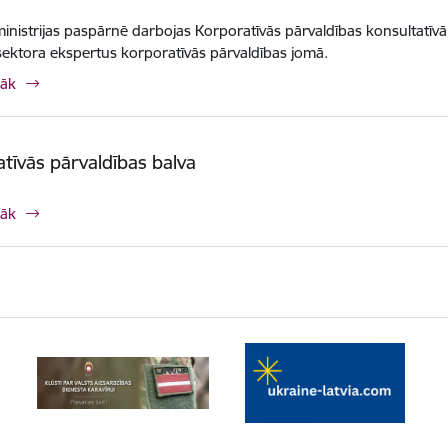
 ministrijas paspārnē darbojas Korporatīvās pārvaldības konsultatī
sektora ekspertus korporatīvās pārvaldības jomā.
rāk
tīvās pārvaldības balva
rāk