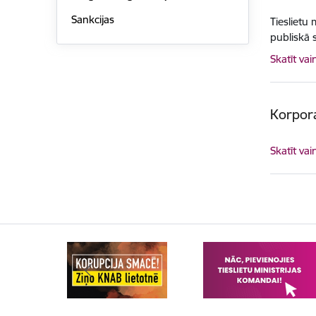
Sankcijas
Tieslietu
publiskā 
Skatīt vai
Korpora
Skatīt vai