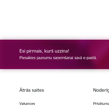
Esi pirmais, kurš uzzina!
Piesakies jaunumu saņemšanai savā e-pastā.
Kājene
Ātrās saites
Noderīg
Vakances
Privātuma