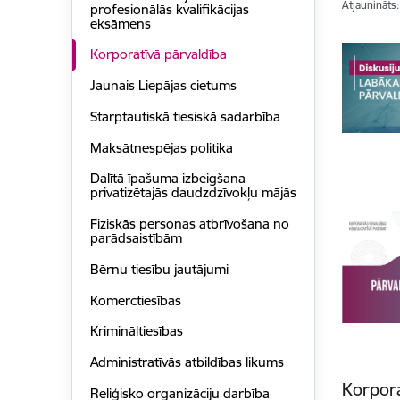
Atjaunināts
profesionālās kvalifikācijas
eksāmens
Korporatīvā pārvaldība
Jaunais Liepājas cietums
Starptautiskā tiesiskā sadarbība
Maksātnespējas politika
Dalītā īpašuma izbeigšana
privatizētajās daudzdzīvokļu mājās
Fiziskās personas atbrīvošana no
parādsaistībām
Bērnu tiesību jautājumi
Komerctiesības
Krimināltiesības
Administratīvās atbildības likums
Korpora
Reliģisko organizāciju darbība