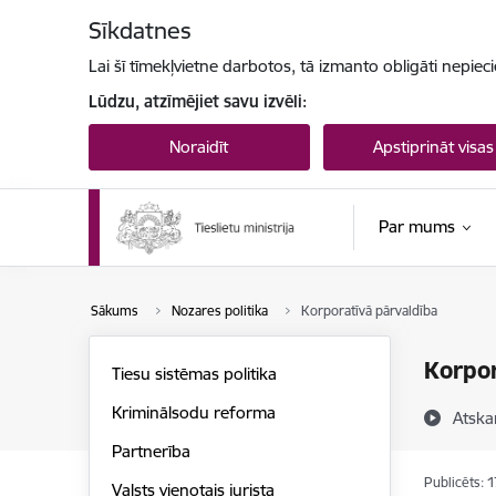
Pāriet uz lapas saturu
Sīkdatnes
Lai šī tīmekļvietne darbotos, tā izmanto obligāti nepiec
Lūdzu, atzīmējiet savu izvēli:
Noraidīt
Apstiprināt visas
Par mums
Sākums
Nozares politika
Korporatīvā pārvaldība
Korpor
Tiesu sistēmas politika
Kriminālsodu reforma
Atska
Partnerība
Publicēts: 
Valsts vienotais jurista