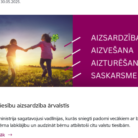
: 30.05.2025.
iesību aizsardzība ārvalstīs
 ministrija sagatavojusi vadlīnijas, kurās sniegti padomi vecākiem a
ērna labklājību un audzināt bērnu atbilstoši citu valstu tiesībām.
rāk