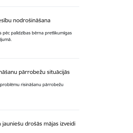
esību nodrošināšana
ies pēc palīdzības bērna pretlikumīgas
dījumā.
ināšanu pārrobežu situācijās
isku problēmu risināšanu pārrobežu
 jauniešu drošās mājas izveidi