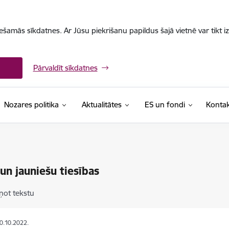
iešamās sīkdatnes. Ar Jūsu piekrišanu papildus šajā vietnē var tikt i
Pārvaldīt sīkdatnes
Nozares politika
Aktualitātes
ES un fondi
Kontak
un jauniešu tiesības
ņot tekstu
30.10.2022.