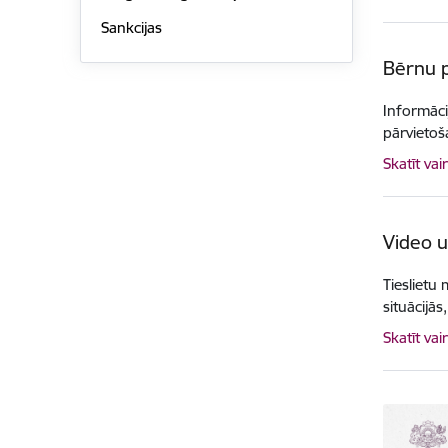
Sankcijas
Bērnu p
Informāci
pārvietoš
Skatīt vai
Video u
Tieslietu
situācijā
Skatīt vai