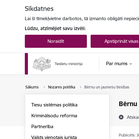
Pāriet uz lapas saturu
Sīkdatnes
Lai šī tīmekļvietne darbotos, tā izmanto obligāti nepiec
Lūdzu, atzīmējiet savu izvēli:
Noraidīt
Apstiprināt visas
Par mums
Sākums
Nozares politika
Bērnu un jauniešu tiesības
Bērnu 
Tiesu sistēmas politika
Kriminālsodu reforma
Atska
Partnerība
Publicēts: 
Valsts vienotais jurista