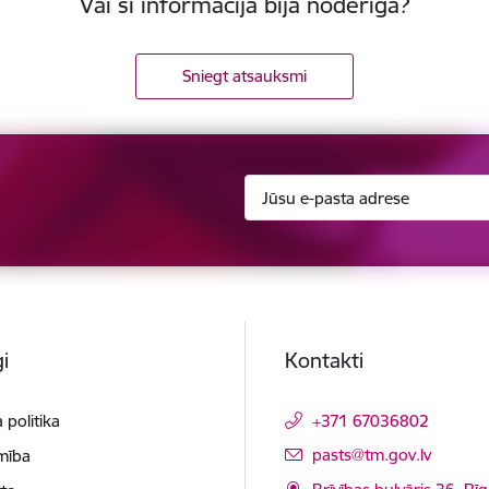
Vai šī informācija bija noderīga?
Sniegt atsauksmi
i
Kontakti
 politika
+371 67036802
E-pasts:
pasts@tm.gov.lv
mība