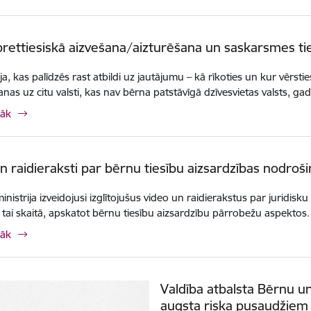
rettiesiskā aizvešana/aizturēšana un saskarsmes ti
ja, kas palīdzēs rast atbildi uz jautājumu – kā rīkoties un kur vērst
anas uz citu valsti, kas nav bērna patstāvīgā dzīvesvietas valsts, ga
rāk
n raidieraksti par bērnu tiesību aizsardzības nodroš
 ministrija izveidojusi izglītojušus video un raidierakstus par jurid
s, tai skaitā, apskatot bērnu tiesību aizsardzību pārrobežu aspektos.
rāk
Valdība atbalsta Bērnu un
augsta riska pusaudžiem