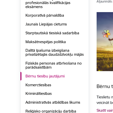
Atjaunināts
profesionālās kvalifikācijas
eksāmens
Korporatīvā pārvaldība
Jaunais Liepājas cietums
Starptautiskā tiesiskā sadarbība
Maksātnespējas politika
Dalītā īpašuma izbeigšana
privatizētajās daudzdzīvokļu mājās
Fiziskās personas atbrīvošana no
parādsaistībām
Bērnu tiesību jautājumi
Komerctiesības
Bērnu t
Krimināltiesības
Tieslietu
Administratīvās atbildības likums
veicināt b
Skatīt vai
Reliģisko organizāciju darbība