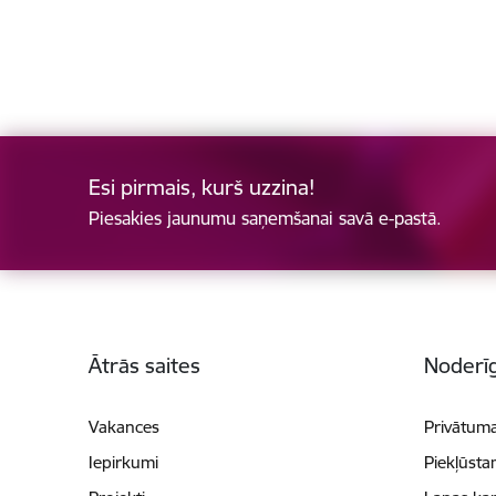
Esi pirmais, kurš uzzina!
Piesakies jaunumu saņemšanai savā e-pastā.
Kājene
Ātrās saites
Noderīg
Vakances
Privātuma
Iepirkumi
Piekļūsta