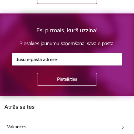
Esi pirmais, kurš uzzina!
Piesakies jaunumu saņemšanai savā e-pastā.
Kājene
Ātrās saites
Vakances