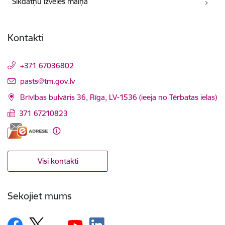
Sīkdatņu izvēles maiņa
Kontakti
+371 67036802
E-pasts:
pasts@tm.gov.lv
Brīvības bulvāris 36, Rīga, LV-1536 (ieeja no Tērbatas ielas)
371 67210823
Visi kontakti
Sekojiet mums