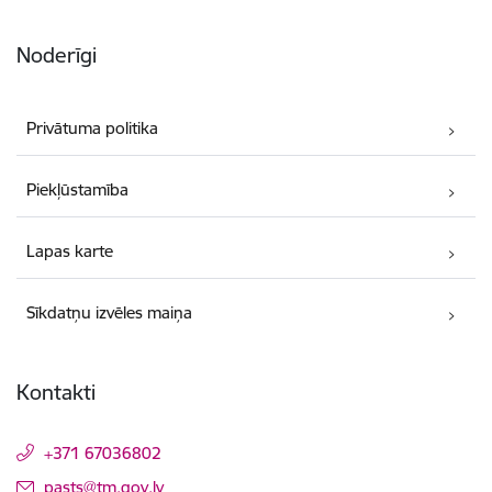
Noderīgi
Privātuma politika
Piekļūstamība
Lapas karte
Sīkdatņu izvēles maiņa
Kontakti
+371 67036802
E-pasts:
pasts@tm.gov.lv