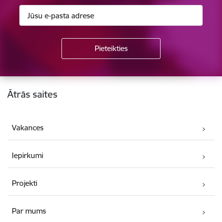
Kājene
Ātrās saites
Vakances
Iepirkumi
Projekti
Par mums