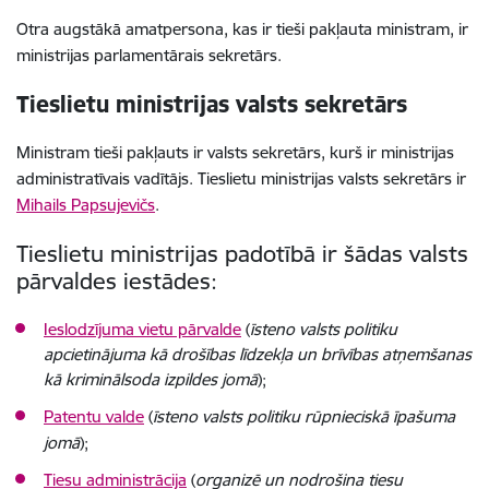
Otra augstākā amatpersona, kas ir tieši pakļauta ministram, ir
ministrijas parlamentārais sekretārs.
Tieslietu ministrijas valsts sekretārs
Ministram tieši pakļauts ir valsts sekretārs, kurš ir ministrijas
administratīvais vadītājs. Tieslietu ministrijas valsts sekretārs ir
Mihails Papsujevičs
.
Tieslietu ministrijas padotībā ir šādas valsts
pārvaldes iestādes:
Ieslodzījuma vietu pārvalde
(
īsteno valsts politiku
apcietinājuma kā drošības līdzekļa un brīvības atņemšanas
kā kriminālsoda izpildes jomā
)
;
Patentu valde
(
īsteno valsts politiku rūpnieciskā īpašuma
jomā
)
;
Tiesu administrācija
(
organizē un nodrošina tiesu