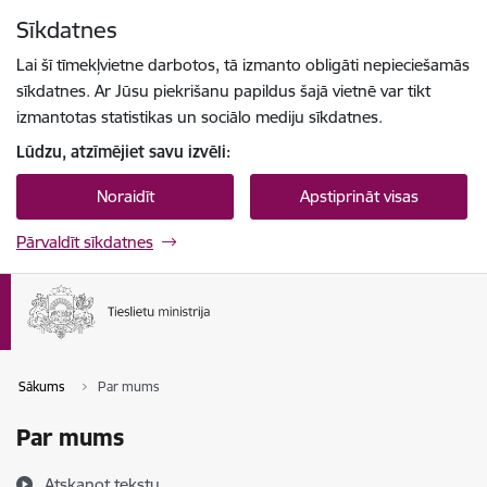
Pāriet uz lapas saturu
Sīkdatnes
Spied
lai meklētu
Enter
Lai šī tīmekļvietne darbotos, tā izmanto obligāti nepieciešamās
sīkdatnes. Ar Jūsu piekrišanu papildus šajā vietnē var tikt
izmantotas statistikas un sociālo mediju sīkdatnes.
Lūdzu, atzīmējiet savu izvēli:
Noraidīt
Apstiprināt visas
Pārvaldīt sīkdatnes
Sākums
Par mums
Par mums
Atskaņot tekstu