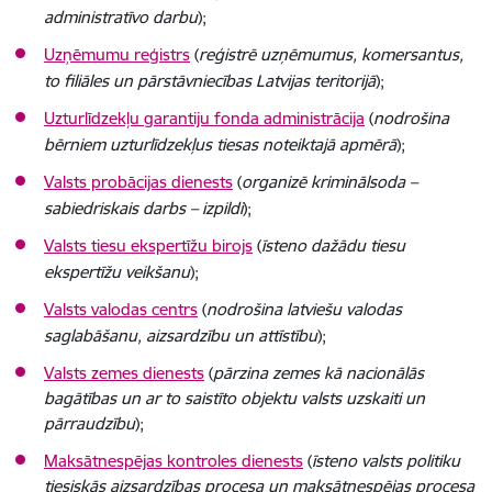
administratīvo darbu
)
;
Uzņēmumu reģistrs
(
reģistrē uzņēmumus, komersantus,
to filiāles un pārstāvniecības Latvijas teritorijā
)
;
Uzturlīdzekļu garantiju fonda administrācija
(
nodrošina
bērniem uzturlīdzekļus tiesas noteiktajā apmērā
)
;
Valsts probācijas dienests
(
organizē kriminālsoda –
sabiedriskais darbs – izpildi
)
;
Valsts tiesu ekspertīžu birojs
(
īsteno dažādu tiesu
ekspertīžu veikšanu
)
;
Valsts valodas centrs
(
nodrošina latviešu valodas
saglabāšanu, aizsardzību un attīstību
)
;
Valsts zemes dienests
(
pārzina zemes kā nacionālās
bagātības un ar to saistīto objektu valsts uzskaiti un
pārraudzību
)
;
Maksātnespējas kontroles dienests
(
īsteno valsts politiku
tiesiskās aizsardzības procesa un maksātnespējas procesa