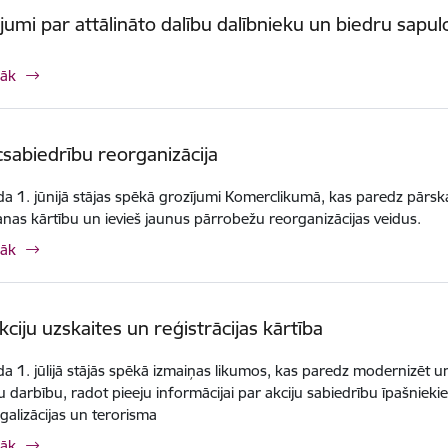
jumi par attālināto dalību dalībnieku un biedru sapul
rāk
abiedrību reorganizācija
a 1. jūnijā stājas spēkā grozījumi Komerclikumā, kas paredz pārs
nas kārtību un ievieš jaunus pārrobežu reorganizācijas veidus.
rāk
kciju uzskaites un reģistrācijas kārtība
a 1. jūlijā stājās spēkā izmaiņas likumos, kas paredz modernizēt 
u darbību, radot pieeju informācijai par akciju sabiedrību īpašnieki
egalizācijas un terorisma
rāk