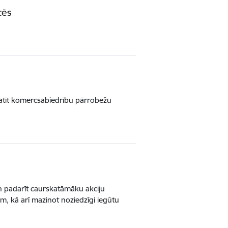
cēs
katīt komercsabiedrību pārrobežu
un padarīt caurskatāmāku akciju
em, kā arī mazinot noziedzīgi iegūtu