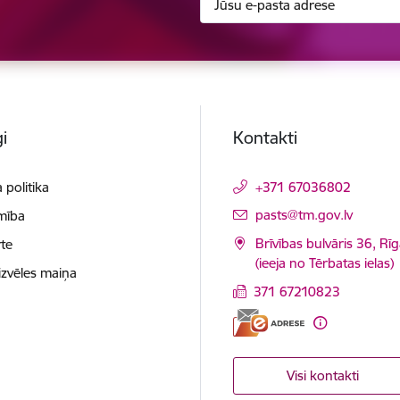
i
Kontakti
 politika
+371 67036802
E-pasts:
pasts@tm.gov.lv
mība
Brīvības bulvāris 36, Rī
te
(ieeja no Tērbatas ielas)
izvēles maiņa
371 67210823
Visi kontakti