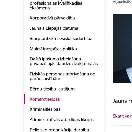
Atjaunināts
profesionālās kvalifikācijas
eksāmens
Korporatīvā pārvaldība
Jaunais Liepājas cietums
Starptautiskā tiesiskā sadarbība
Maksātnespējas politika
Dalītā īpašuma izbeigšana
privatizētajās daudzdzīvokļu mājās
Fiziskās personas atbrīvošana no
parādsaistībām
Bērnu tiesību jautājumi
Komerctiesības
Jauns 
Krimināltiesības
Skatīt vai
Administratīvās atbildības likums
Reliģisko organizāciju darbība