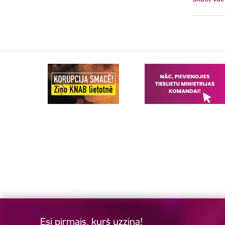
Esi pirmais, kurš uzzina!