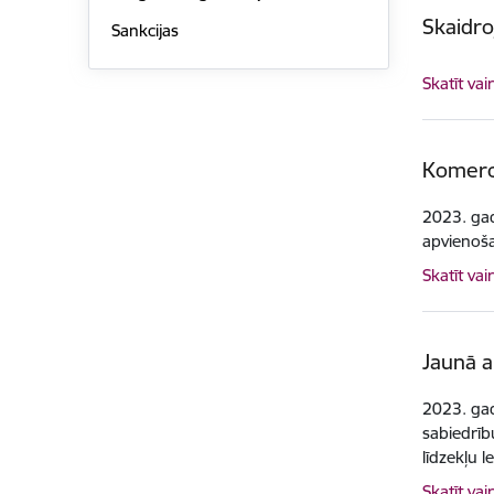
Skaidro
Sankcijas
Skatīt vai
Komercs
2023. gad
apvienoša
Skatīt vai
Jaunā a
2023. gad
sabiedrīb
līdzekļu l
Skatīt vai