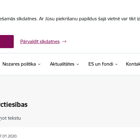
iešamās sīkdatnes. Ar Jūsu piekrišanu papildus šajā vietnē var tikt i
Pārvaldīt sīkdatnes
Nozares politika
Aktualitātes
ES un fondi
Kontak
ctiesības
ņot tekstu
17.01.2020.