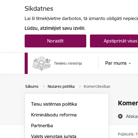
Pāriet uz lapas saturu
Sīkdatnes
Lai šī tīmekļvietne darbotos, tā izmanto obligāti nepiec
Lūdzu, atzīmējiet savu izvēli:
Noraidīt
Apstiprināt visas
Par mums
Sākums
Nozares politika
Komerctiesības
Komer
Tiesu sistēmas politika
Kriminālsodu reforma
Atska
Partnerība
Publicēts: 
Valsts vienotais jurista