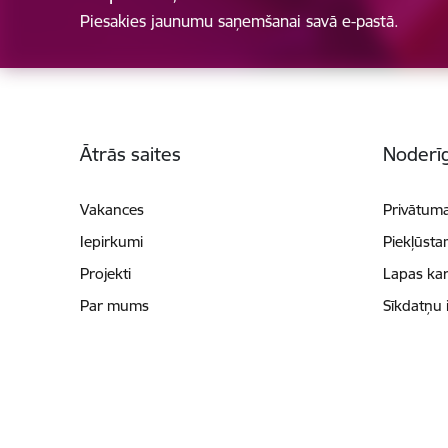
Piesakies jaunumu saņemšanai savā e-pastā.
Kājene
Ātrās saites
Noderīg
Vakances
Privātuma
Iepirkumi
Piekļūsta
Projekti
Lapas kar
Par mums
Sīkdatņu 