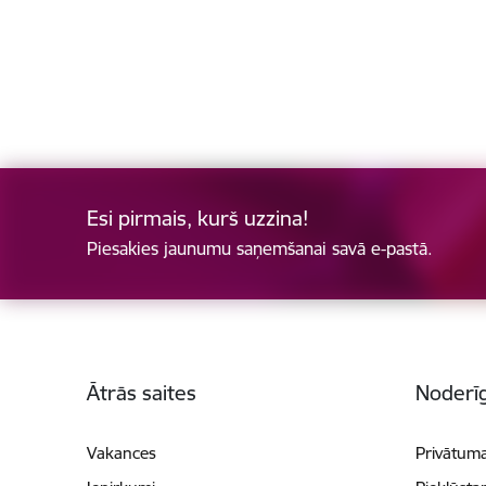
Esi pirmais, kurš uzzina!
Piesakies jaunumu saņemšanai savā e-pastā.
Kājene
Ātrās saites
Noderīg
Vakances
Privātuma