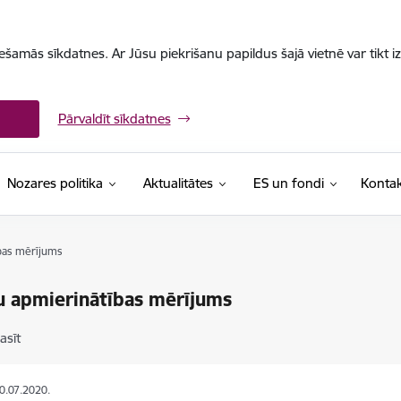
iešamās sīkdatnes. Ar Jūsu piekrišanu papildus šajā vietnē var tikt i
Pārvaldīt sīkdatnes
Nozares politika
Aktualitātes
ES un fondi
Kontak
ības mērījums
u apmierinātības mērījums
lasīt
20.07.2020.