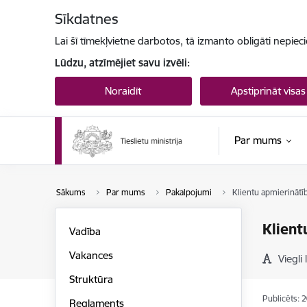
Pāriet uz lapas saturu
Sīkdatnes
Lai šī tīmekļvietne darbotos, tā izmanto obligāti nepiec
Lūdzu, atzīmējiet savu izvēli:
Noraidīt
Apstiprināt visas
Par mums
Sākums
Par mums
Pakalpojumi
Klientu apmierināt
Klient
Vadība
Vakances
Viegli 
Struktūra
Publicēts: 
Reglaments