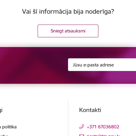
Vai šī informācija bija noderīga?
Sniegt atsauksmi
i
Kontakti
 politika
+371 67036802
E-pasts: