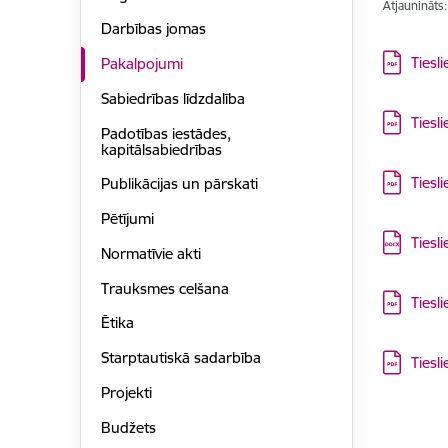
Atjaunināts
Darbības jomas
Lejupielā
Tiesl
Pakalpojumi
Sabiedrības līdzdalība
Lejupielā
Tiesl
Padotības iestādes,
kapitālsabiedrības
Lejupielā
Tiesl
Publikācijas un pārskati
Pētījumi
Lejupielā
Tiesl
Normatīvie akti
Trauksmes celšana
Lejupielā
Tiesl
Ētika
Starptautiskā sadarbība
Lejupielā
Tiesl
Projekti
Budžets