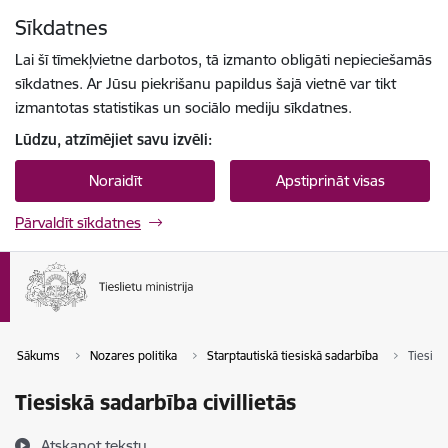
Pāriet uz lapas saturu
Sīkdatnes
Spied
lai meklētu
Enter
Lai šī tīmekļvietne darbotos, tā izmanto obligāti nepieciešamās
sīkdatnes. Ar Jūsu piekrišanu papildus šajā vietnē var tikt
izmantotas statistikas un sociālo mediju sīkdatnes.
Lūdzu, atzīmējiet savu izvēli:
Noraidīt
Apstiprināt visas
Pārvaldīt sīkdatnes
Sākums
Nozares politika
Starptautiskā tiesiskā sadarbība
Tiesisk
Tiesiskā sadarbība civillietās
Atskaņot tekstu