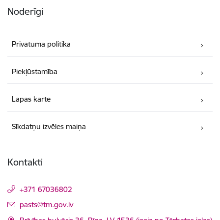
Noderīgi
Privātuma politika
Piekļūstamība
Lapas karte
Sīkdatņu izvēles maiņa
Kontakti
+371 67036802
E-pasts:
pasts@tm.gov.lv