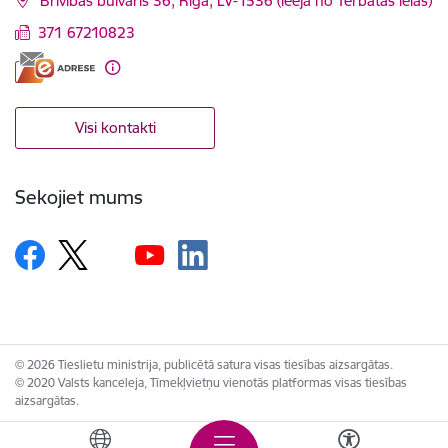
Brīvības bulvāris 36, Rīga, LV-1536 (ieeja no Tērbatas ielas)
371 67210823
Visi kontakti
Sekojiet mums
© 2026 Tieslietu ministrija, publicētā satura visas tiesības aizsargātas.
© 2020 Valsts kanceleja, Tīmekļvietņu vienotās platformas visas tiesības
aizsargātas.