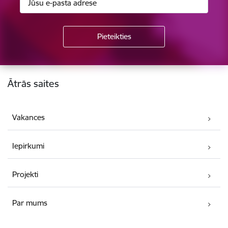
Kājene
Ātrās saites
Vakances
Iepirkumi
Projekti
Par mums