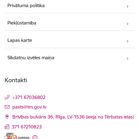
Privātuma politika
Piekļūstamība
Lapas karte
Sīkdatņu izvēles maiņa
Kontakti
+371 67036802
E-pasts:
pasts@tm.gov.lv
Brīvības bulvāris 36, Rīga, LV-1536 (ieeja no Tērbatas ielas)
371 67210823