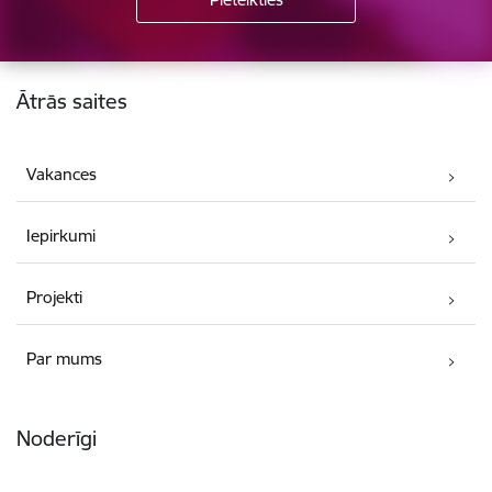
Kājene
Ātrās saites
Vakances
Iepirkumi
Projekti
Par mums
Noderīgi