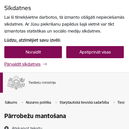
Pāriet uz lapas saturu
Sīkdatnes
Spied
lai meklētu
Enter
Lai šī tīmekļvietne darbotos, tā izmanto obligāti nepieciešamās
sīkdatnes. Ar Jūsu piekrišanu papildus šajā vietnē var tikt
izmantotas statistikas un sociālo mediju sīkdatnes.
Lūdzu, atzīmējiet savu izvēli:
Noraidīt
Apstiprināt visas
Pārvaldīt sīkdatnes
Sākums
Nozares politika
Starptautiskā tiesiskā sadarbība
Tiesisk
Pārrobežu mantošana
Atskaņot tekstu