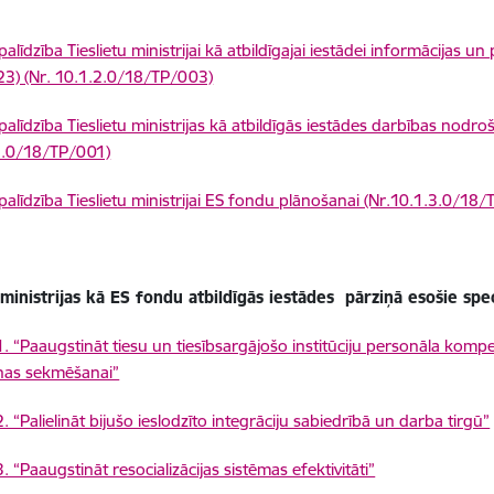
alīdzība Tieslietu ministrijai kā atbildīgajai iestādei informācijas 
3) (Nr. 10.1.2.0/18/TP/003)
palīdzība Tieslietu ministrijas kā atbildīgās iestādes darbības nodr
1.0/18/TP/001)
palīdzība Tieslietu ministrijai ES fondu plānošanai (Nr.10.1.3.0/18
 ministrijas kā ES fondu atbildīgās iestādes pārziņā esošie spe
. “Paaugstināt tiesu un tiesībsargājošo institūciju personāla kom
nas sekmēšanai”
 “Palielināt bijušo ieslodzīto integrāciju sabiedrībā un darba tirgū”
 “Paaugstināt resocializācijas sistēmas efektivitāti”