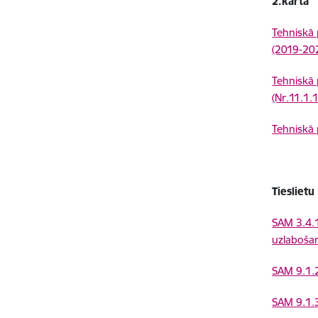
2.kārta
Tehniskā p
(2019-202
Tehniskā 
(Nr.11.1.
Tehniskā 
Tieslietu
SAM 3.4.1
uzlaboša
SAM 9.1.2.
SAM 9.1.3.