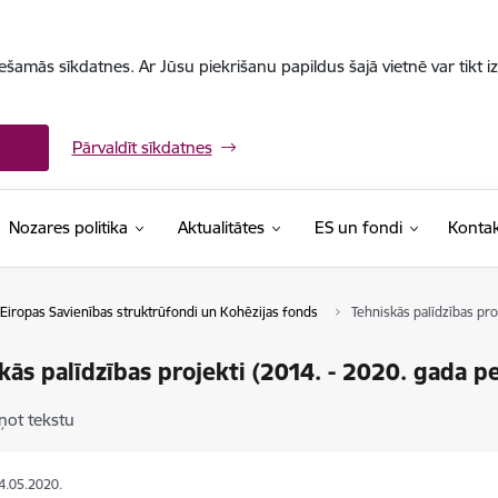
iešamās sīkdatnes. Ar Jūsu piekrišanu papildus šajā vietnē var tikt i
Pārvaldīt sīkdatnes
Nozares politika
Aktualitātes
ES un fondi
Kontak
Eiropas Savienības struktrūfondi un Kohēzijas fonds
Tehniskās palīdzības pro
kās palīdzības projekti (2014. - 2020. gada p
ņot tekstu
14.05.2020.