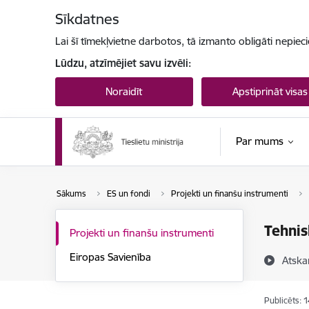
Pāriet uz lapas saturu
Sīkdatnes
Lai šī tīmekļvietne darbotos, tā izmanto obligāti nepiec
Lūdzu, atzīmējiet savu izvēli:
Noraidīt
Apstiprināt visas
Par mums
Sākums
ES un fondi
Projekti un finanšu instrumenti
Tehnis
Projekti un finanšu instrumenti
Eiropas Savienība
Atska
Publicēts: 