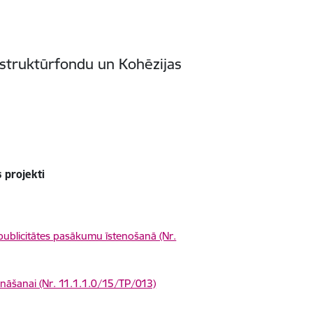
) struktūrfondu un Kohēzijas
s projekti
un publicitātes pasākumu īstenošanā (Nr.
šināšanai (Nr. 11.1.1.0/15/TP/013)