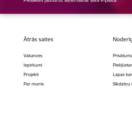
Kājene
Ātrās saites
Noderīg
Vakances
Privātuma
Iepirkumi
Piekļūsta
Projekti
Lapas kar
Par mums
Sīkdatņu 