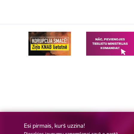
Esi pirmais, kurš uzzina!
Piesakies jaunumu saņemšanai savā e-pastā.