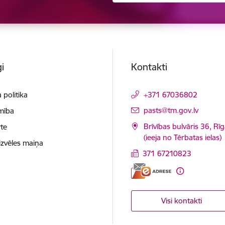
i
Kontakti
 politika
+371 67036802
E-pasts:
pasts@tm.gov.lv
mība
Brīvības bulvāris 36, Rī
te
(ieeja no Tērbatas ielas)
izvēles maiņa
371 67210823
Visi kontakti