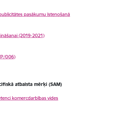
un publicitātes pasākumu īstenošanā
ošināšanai (2019-2021)
/TP/006)
cifiskā atbalsta mērķi (SAM)
petenci komercdarbības vides