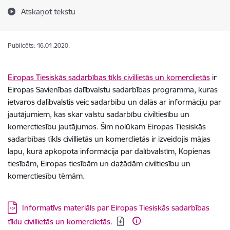
Atskaņot tekstu
Publicēts: 16.01.2020.
Eiropas Tiesiskās sadarbības tīkls civillietās un komerclietās
ir
Eiropas Savienības dalībvalstu sadarbības programma, kuras
ietvaros dalībvalstis veic sadarbību un dalās ar informāciju par
jautājumiem, kas skar valstu sadarbību civiltiesību un
komerctiesību jautājumos. Šim nolūkam Eiropas Tiesiskās
sadarbības tīkls civillietās un komerclietās ir izveidojis mājas
lapu, kurā apkopota informācija par dalībvalstīm, Kopienas
tiesībām, Eiropas tiesībām un dažādām civiltiesību un
komerctiesību tēmām.
Lejupielādēt:
Informatīvs materiāls par Eiropas Tiesiskās sadarbības
tīklu civillietās un komerclietās.