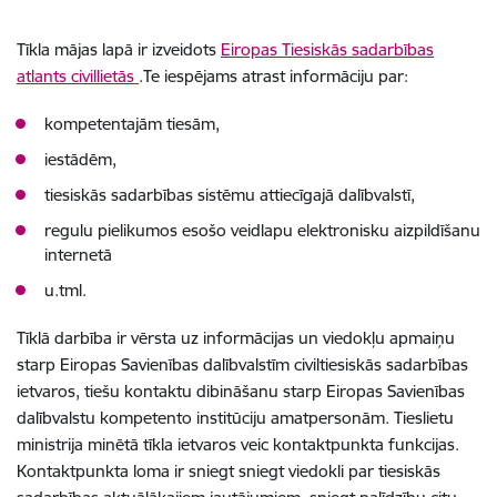
Tīkla mājas lapā ir izveidots
Eiropas Tiesiskās sadarbības
atlants civillietās
.Te iespējams atrast informāciju par:
kompetentajām tiesām,
iestādēm,
tiesiskās sadarbības sistēmu attiecīgajā dalībvalstī,
regulu pielikumos esošo veidlapu elektronisku aizpildīšanu
internetā
u.tml.
Tīklā darbība ir vērsta uz informācijas un viedokļu apmaiņu
starp Eiropas Savienības dalībvalstīm civiltiesiskās sadarbības
ietvaros, tiešu kontaktu dibināšanu starp Eiropas Savienības
dalībvalstu kompetento institūciju amatpersonām. Tieslietu
ministrija minētā tīkla ietvaros veic kontaktpunkta funkcijas.
Kontaktpunkta loma ir sniegt sniegt viedokli par tiesiskās