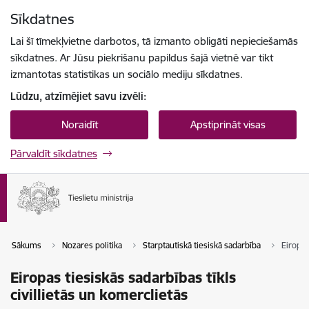
Pāriet uz lapas saturu
Sīkdatnes
Spied
lai meklētu
Enter
Lai šī tīmekļvietne darbotos, tā izmanto obligāti nepieciešamās
sīkdatnes. Ar Jūsu piekrišanu papildus šajā vietnē var tikt
izmantotas statistikas un sociālo mediju sīkdatnes.
Lūdzu, atzīmējiet savu izvēli:
Noraidīt
Apstiprināt visas
Pārvaldīt sīkdatnes
Sākums
Nozares politika
Starptautiskā tiesiskā sadarbība
Eiropas
Eiropas tiesiskās sadarbības tīkls
civillietās un komerclietās