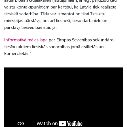
sadarbības aktuālākajiem jautājumiem, sniegt palīdzību citu
valstu kontaktpunktiem par kārtību, kā Latvijā tiek realizēta
tiesiskā sadarbība. Tīklu var izmantot ne tikai Tieslietu
ministrijas pārstāvji, bet arī tiesneši, tiesu darbinieki un
pārstāvji tiesvedības stadijā.
Informatīvā mājas lapa
par Eiropas Savienības sekundāro
tiesību aktiem tiesiskās sadarbības jomā civillietās un
komerclietās.”