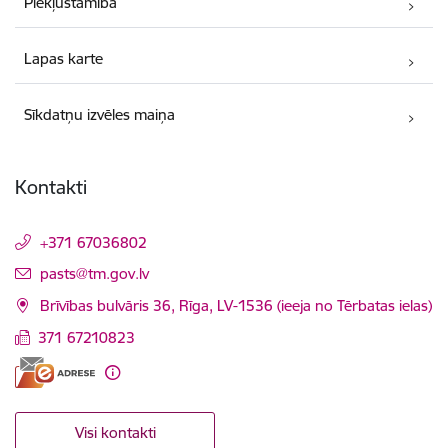
Piekļūstamība
Lapas karte
Sīkdatņu izvēles maiņa
Kontakti
+371 67036802
E-pasts:
pasts@tm.gov.lv
Brīvības bulvāris 36, Rīga, LV-1536 (ieeja no Tērbatas ielas)
371 67210823
Visi kontakti