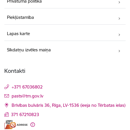
Privātuma politika
Piekļūstamība
Lapas karte
Sīkdatņu izvēles maiņa
Kontakti
+371 67036802
E-pasts:
pasts@tm.gov.lv
Brīvības bulvāris 36, Rīga, LV-1536 (ieeja no Tērbatas ielas)
371 67210823