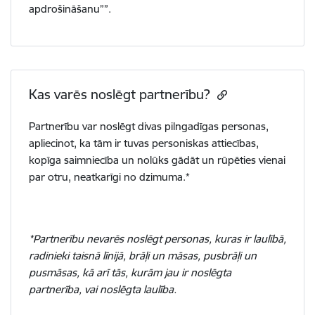
apdrošināšanu””.
Kas varēs noslēgt partnerību?
Partnerību var noslēgt divas
pilngadīgas personas,
apliecinot, ka tām ir tuvas personiskas attiecības,
kopīga saimniecība un nolūks gādāt un rūpēties vienai
par otru, neatkarīgi no dzimuma.*
*Partnerību nevarēs noslēgt personas, kuras ir laulībā,
radinieki taisnā līnijā, brāļi un māsas, pusbrāļi un
pusmāsas, kā arī tās, kurām jau ir noslēgta
partnerība, vai noslēgta laulība.