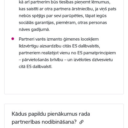
kā arī partnerim būs tiesības pieņemt lēmumus,
kas saistīti ar otra partnera ārstniecību, ja viņš pats
nebūs spējīgs par sevi parūpēties, tāpat iegūs
sociālās garantijas, piemēram, otras personas
nāves
gadījumā.
Partneri varēs izmanto ģimenes locekļiem
līdzvērtīgu aizsardzību citās ES dalībvalstīs,
partneriem realizējot vienu no ES pamatprincipiem
– pārvietošanās brīvību – un izvēloties dzīvesvietu
citā ES
dalībvalstī.
Kādus papildu pienākumus rada
partnerības nodibināšana?