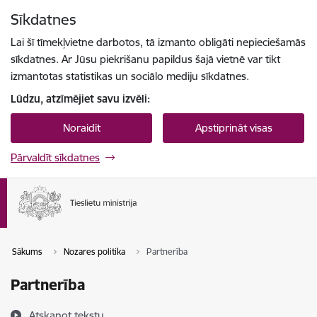
Pāriet uz lapas saturu
Sīkdatnes
Spied
lai meklētu
Enter
Lai šī tīmekļvietne darbotos, tā izmanto obligāti nepieciešamās
sīkdatnes. Ar Jūsu piekrišanu papildus šajā vietnē var tikt
izmantotas statistikas un sociālo mediju sīkdatnes.
Lūdzu, atzīmējiet savu izvēli:
Noraidīt
Apstiprināt visas
Pārvaldīt sīkdatnes
Sākums
Nozares politika
Partnerība
Partnerība
Atskaņot tekstu