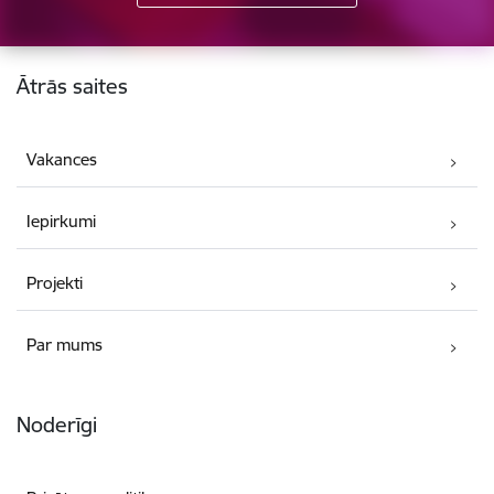
Kājene
Ātrās saites
Vakances
Iepirkumi
Projekti
Par mums
Noderīgi