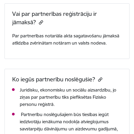
Vai par partnerības reģistrāciju ir
jāmaksā?
Par partnerības notariāla akta sagatavošanu jāmaksā
atlīdzība zvērinātam notāram un valsts
nodeva
.
Ko iegūs partnerību noslēgušie?
Juridisku, ekonomisku un sociālu aizsardzību, jo
ziņas par partnerību tiks piefiksētas Fizisko
personu reģistrā.
Partnerību noslēgušajiem būs tiesības iegūt
iedzīvotāju ienākuma nodokļa atvieglojumus
savstarpēju dāvinājumu un aizdevumu gadījumā,