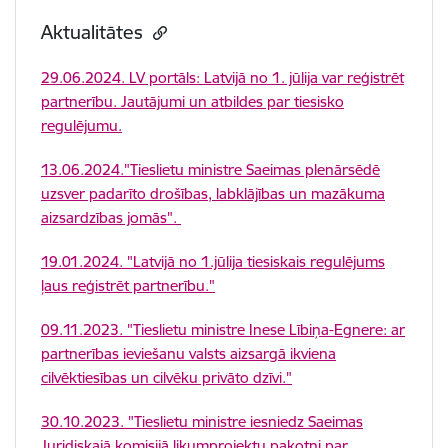
Aktualitātes
29.06.2024. LV portāls: Latvijā no 1. jūlija var reģistrēt
partnerību. Jautājumi un atbildes par tiesisko
regulējumu.
13.06.2024."Tieslietu ministre Saeimas plenārsēdē
uzsver padarīto drošības, labklājības un mazākuma
aizsardzības jomās".
19.01.2024. "Latvijā no 1.jūlija tiesiskais regulējums
ļaus reģistrēt partnerību."
09.11.2023. "Tieslietu ministre Inese Lībiņa-Egnere: ar
partnerības ieviešanu valsts aizsargā ikviena
cilvēktiesības un cilvēku privāto dzīvi."
30.10.2023. "Tieslietu ministre iesniedz Saeimas
Juridiskajā komisijā likumprojektu pakotni par